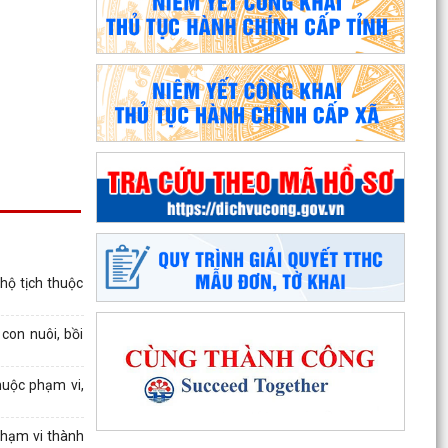
Phường An Dương tổ chức bồi dưỡng, tập huấn
lý luận chính trị hè năm 2026 cho đội ngũ cán bộ
quản...
PHƯỜNG AN DƯƠNG TRIỂN KHAI QUYẾT LIỆT
CHIẾN DỊCH 90 NGÀY LÀM SẠCH, LÀM GIÀU,
hộ tịch thuộc
CHUẨN HÓA DỮ LIỆU...
con nuôi, bồi
PHƯỜNG AN DƯƠNG KHÁNH THÀNH NHÀ ĐẠI
ĐOÀN KẾT TẠI TỔ DÂN PHỐ NAM HÀ
huộc phạm vi,
ỦY BAN MTTQ VIỆT NAM PHƯỜNG AN DƯƠNG
TỔ CHỨC HỘI NGHỊ LẦN THỨ 4, NHIỆM KỲ 2025
phạm vi thành
– 2030