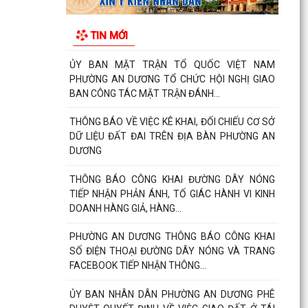
ỦY BAN NHÂN DÂN PHƯỜNG AN DƯƠNG PHÊ
DUYỆT QUYẾT ĐỊNH VỀ VIỆC GIAO ĐẤT Ở TÁI
TIN MỚI
ĐỊNH CƯ
HỘI LIÊN HIỆP PHỤ NỮ PHƯỜNG AN DƯƠNG
THĂM, TẶNG QUÀ MẸ VIỆT NAM ANH HÙNG VÀ
CÁC GIA ĐÌNH CHÍNH SÁCH...
Phường An Dương tổ chức hội nghị xét duyệt
giao đất tái định cư cho các hộ gia đình, cá nhân
có nhu...
Ban Chỉ huy Quân sự phường An Dương trao
Quyết định bổ nhiệm Tổ đội trưởng Ban Chỉ huy
Quân sự các...
Hội Cựu chiến binh phường An Dương tổ chức
sơ kết công tác Hội 6 tháng đầu năm 2026
PHƯỜNG AN DƯƠNG TỔ CHỨC HỘI NGHỊ TỔNG
KẾT THI HÀNH LUẬT QUỐC PHÒNG NĂM 2018,