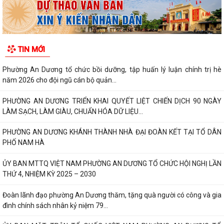
TIN MỚI
Phường An Dương tổ chức bồi dưỡng, tập huấn lý luận chính trị hè
năm 2026 cho đội ngũ cán bộ quản...
PHƯỜNG AN DƯƠNG TRIỂN KHAI QUYẾT LIỆT CHIẾN DỊCH 90 NGÀY
LÀM SẠCH, LÀM GIÀU, CHUẨN HÓA DỮ LIỆU...
PHƯỜNG AN DƯƠNG KHÁNH THÀNH NHÀ ĐẠI ĐOÀN KẾT TẠI TỔ DÂN
PHỐ NAM HÀ
ỦY BAN MTTQ VIỆT NAM PHƯỜNG AN DƯƠNG TỔ CHỨC HỘI NGHỊ LẦN
THỨ 4, NHIỆM KỲ 2025 – 2030
Đoàn lãnh đạo phường An Dương thăm, tặng quà người có công và gia
đình chính sách nhân kỷ niệm 79...