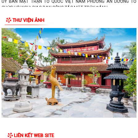
ỦY BAN MẶT TRẬN TỔ QUỐC VIỆT NAM PHƯỜNG AN DƯƠNG TỔ
CHỨC HỘI NGHỊ GIAO BAN CÔNG TÁC MẶT TRẬN ĐÁNH...
THƯ VIỆN ẢNH
LIÊN KẾT WEB SITE