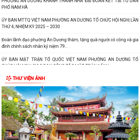
PHƯỜNG AN DƯƠNG KHÁNH THÀNH NHÀ ĐẠI ĐOÀN KẾT TẠI TỔ DÂN
PHỐ NAM HÀ
ỦY BAN MTTQ VIỆT NAM PHƯỜNG AN DƯƠNG TỔ CHỨC HỘI NGHỊ LẦN
THỨ 4, NHIỆM KỲ 2025 – 2030
Đoàn lãnh đạo phường An Dương thăm, tặng quà người có công và gia
đình chính sách nhân kỷ niệm 79...
ỦY BAN MẶT TRẬN TỔ QUỐC VIỆT NAM PHƯỜNG AN DƯƠNG TỔ
CHỨC HỘI NGHỊ GIAO BAN CÔNG TÁC MẶT TRẬN ĐÁNH...
THƯ VIỆN ẢNH