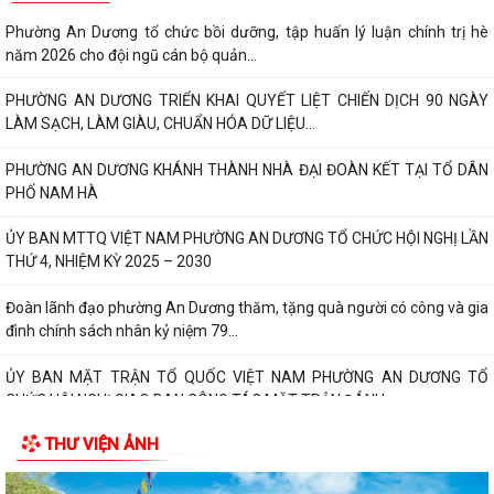
Phường An Dương tổ chức bồi dưỡng, tập huấn lý luận chính trị hè
năm 2026 cho đội ngũ cán bộ quản...
PHƯỜNG AN DƯƠNG TRIỂN KHAI QUYẾT LIỆT CHIẾN DỊCH 90 NGÀY
LÀM SẠCH, LÀM GIÀU, CHUẨN HÓA DỮ LIỆU...
PHƯỜNG AN DƯƠNG KHÁNH THÀNH NHÀ ĐẠI ĐOÀN KẾT TẠI TỔ DÂN
PHỐ NAM HÀ
ỦY BAN MTTQ VIỆT NAM PHƯỜNG AN DƯƠNG TỔ CHỨC HỘI NGHỊ LẦN
THỨ 4, NHIỆM KỲ 2025 – 2030
Đoàn lãnh đạo phường An Dương thăm, tặng quà người có công và gia
đình chính sách nhân kỷ niệm 79...
ỦY BAN MẶT TRẬN TỔ QUỐC VIỆT NAM PHƯỜNG AN DƯƠNG TỔ
CHỨC HỘI NGHỊ GIAO BAN CÔNG TÁC MẶT TRẬN ĐÁNH...
THƯ VIỆN ẢNH