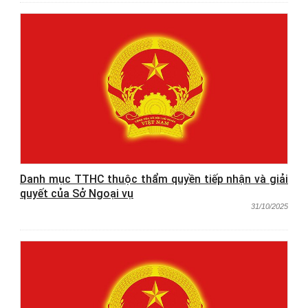
Danh mục TTHC thuộc thẩm quyền tiếp nhận và giải
quyết của Sở Ngoại vụ
31/10/2025