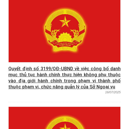
Quyết định số 3199/QĐ-UBND về việc công bố danh
mục thủ tục hành chính thực hiện không phụ thuộc
vào địa giới hành chính trong phạm vi thành phố
thuộc phạm vi, chức năng quản lý của Sở Ngoại vụ
16/07/2025