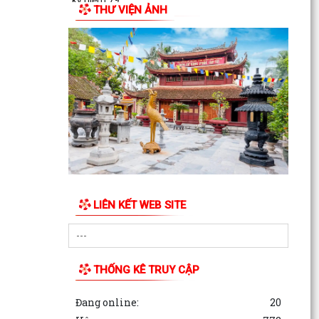
kỷ niệm 79...
THƯ VIỆN ẢNH
ỦY BAN MẶT TRẬN TỔ QUỐC VIỆT NAM
PHƯỜNG AN DƯƠNG TỔ CHỨC HỘI NGHỊ GIAO
BAN CÔNG TÁC MẶT TRẬN ĐÁNH...
LIÊN KẾT WEB SITE
THỐNG KÊ TRUY CẬP
Đang online:
20