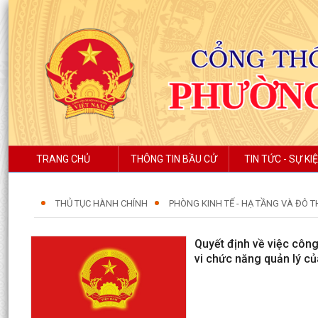
TRANG CHỦ
THÔNG TIN BẦU CỬ
TIN TỨC - SỰ KI
THỦ TỤC HÀNH CHÍNH
PHÒNG KINH TẾ - HẠ TẦNG VÀ ĐÔ T
Quyết định về việc công
vi chức năng quản lý củ