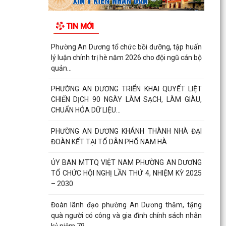
TIN MỚI
Phường An Dương tổ chức bồi dưỡng, tập huấn
lý luận chính trị hè năm 2026 cho đội ngũ cán bộ
quản...
PHƯỜNG AN DƯƠNG TRIỂN KHAI QUYẾT LIỆT
CHIẾN DỊCH 90 NGÀY LÀM SẠCH, LÀM GIÀU,
CHUẨN HÓA DỮ LIỆU...
PHƯỜNG AN DƯƠNG KHÁNH THÀNH NHÀ ĐẠI
ĐOÀN KẾT TẠI TỔ DÂN PHỐ NAM HÀ
ỦY BAN MTTQ VIỆT NAM PHƯỜNG AN DƯƠNG
TỔ CHỨC HỘI NGHỊ LẦN THỨ 4, NHIỆM KỲ 2025
– 2030
Đoàn lãnh đạo phường An Dương thăm, tặng
quà người có công và gia đình chính sách nhân