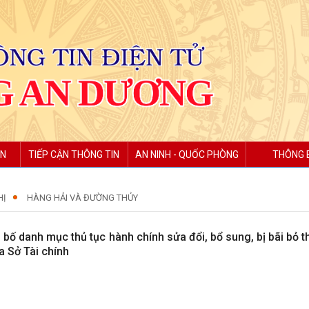
ỆN
TIẾP CẬN THÔNG TIN
AN NINH - QUỐC PHÒNG
THÔNG 
HỊ
HÀNG HẢI VÀ ĐƯỜNG THỦY
 bố danh mục thủ tục hành chính sửa đổi, bổ sung, bị bãi bỏ
a Sở Tài chính