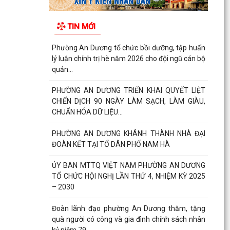
TIN MỚI
Phường An Dương tổ chức bồi dưỡng, tập huấn
lý luận chính trị hè năm 2026 cho đội ngũ cán bộ
quản...
PHƯỜNG AN DƯƠNG TRIỂN KHAI QUYẾT LIỆT
CHIẾN DỊCH 90 NGÀY LÀM SẠCH, LÀM GIÀU,
CHUẨN HÓA DỮ LIỆU...
PHƯỜNG AN DƯƠNG KHÁNH THÀNH NHÀ ĐẠI
ĐOÀN KẾT TẠI TỔ DÂN PHỐ NAM HÀ
ỦY BAN MTTQ VIỆT NAM PHƯỜNG AN DƯƠNG
TỔ CHỨC HỘI NGHỊ LẦN THỨ 4, NHIỆM KỲ 2025
– 2030
Đoàn lãnh đạo phường An Dương thăm, tặng
quà người có công và gia đình chính sách nhân