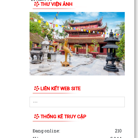
kỷ niệm 79...
THƯ VIỆN ẢNH
ỦY BAN MẶT TRẬN TỔ QUỐC VIỆT NAM
PHƯỜNG AN DƯƠNG TỔ CHỨC HỘI NGHỊ GIAO
BAN CÔNG TÁC MẶT TRẬN ĐÁNH...
LIÊN KẾT WEB SITE
THỐNG KÊ TRUY CẬP
Đang online:
210