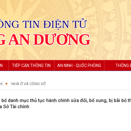
ỆN
TIẾP CẬN THÔNG TIN
AN NINH - QUỐC PHÒNG
THÔNG 
HỊ
NHÀ Ở VÀ CÔNG SỞ
 bố danh mục thủ tục hành chính sửa đổi, bổ sung, bị bãi bỏ
a Sở Tài chính