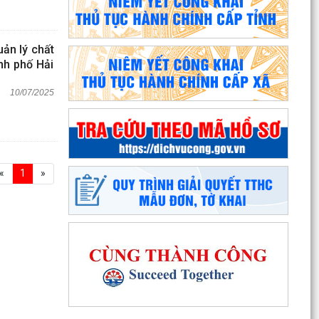
ản lý chất
nh phố Hải
10/07/2025
«
1
»