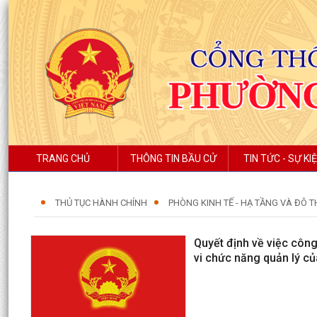
TRANG CHỦ
THÔNG TIN BẦU CỬ
TIN TỨC - SỰ KI
THỦ TỤC HÀNH CHÍNH
PHÒNG KINH TẾ - HẠ TẦNG VÀ ĐÔ T
Quyết định về việc công
vi chức năng quản lý củ