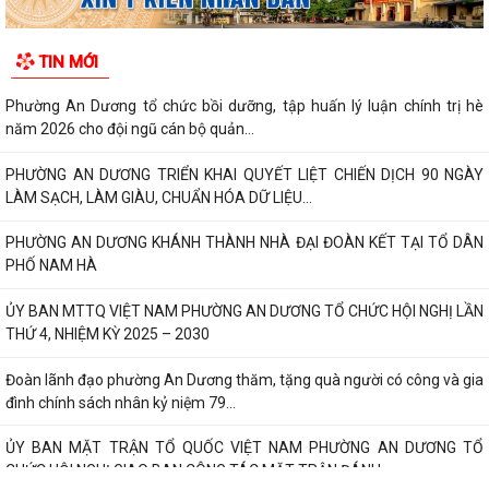
TIN MỚI
Phường An Dương tổ chức bồi dưỡng, tập huấn lý luận chính trị hè
năm 2026 cho đội ngũ cán bộ quản...
PHƯỜNG AN DƯƠNG TRIỂN KHAI QUYẾT LIỆT CHIẾN DỊCH 90 NGÀY
LÀM SẠCH, LÀM GIÀU, CHUẨN HÓA DỮ LIỆU...
PHƯỜNG AN DƯƠNG KHÁNH THÀNH NHÀ ĐẠI ĐOÀN KẾT TẠI TỔ DÂN
PHỐ NAM HÀ
ỦY BAN MTTQ VIỆT NAM PHƯỜNG AN DƯƠNG TỔ CHỨC HỘI NGHỊ LẦN
THỨ 4, NHIỆM KỲ 2025 – 2030
Đoàn lãnh đạo phường An Dương thăm, tặng quà người có công và gia
đình chính sách nhân kỷ niệm 79...
ỦY BAN MẶT TRẬN TỔ QUỐC VIỆT NAM PHƯỜNG AN DƯƠNG TỔ
CHỨC HỘI NGHỊ GIAO BAN CÔNG TÁC MẶT TRẬN ĐÁNH...