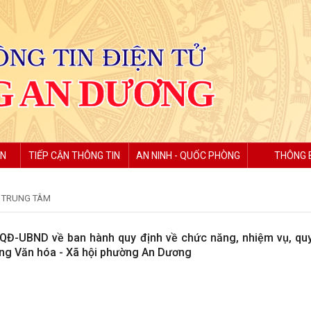
ỆN
TIẾP CẬN THÔNG TIN
AN NINH - QUỐC PHÒNG
THÔNG 
À TRUNG TÂM
/QĐ-UBND về ban hành quy định về chức năng, nhiệm vụ, qu
ng Văn hóa - Xã hội phường An Dương