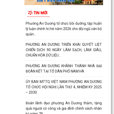
TIN MỚI
Phường An Dương tổ chức bồi dưỡng, tập huấn
lý luận chính trị hè năm 2026 cho đội ngũ cán bộ
quản...
PHƯỜNG AN DƯƠNG TRIỂN KHAI QUYẾT LIỆT
CHIẾN DỊCH 90 NGÀY LÀM SẠCH, LÀM GIÀU,
CHUẨN HÓA DỮ LIỆU...
PHƯỜNG AN DƯƠNG KHÁNH THÀNH NHÀ ĐẠI
ĐOÀN KẾT TẠI TỔ DÂN PHỐ NAM HÀ
ỦY BAN MTTQ VIỆT NAM PHƯỜNG AN DƯƠNG
TỔ CHỨC HỘI NGHỊ LẦN THỨ 4, NHIỆM KỲ 2025
– 2030
Đoàn lãnh đạo phường An Dương thăm, tặng
quà người có công và gia đình chính sách nhân
kỷ niệm 79...