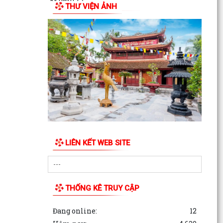
THƯ VIỆN ẢNH
ỦY BAN MẶT TRẬN TỔ QUỐC VIỆT NAM
PHƯỜNG AN DƯƠNG TỔ CHỨC HỘI NGHỊ GIAO
BAN CÔNG TÁC MẶT TRẬN ĐÁNH...
LIÊN KẾT WEB SITE
THỐNG KÊ TRUY CẬP
Đang online:
12