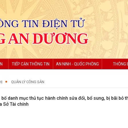
ỆN
TIẾP CẬN THÔNG TIN
AN NINH - QUỐC PHÒNG
THÔNG 
HỊ
QUẢN LÝ CÔNG SẢN
 bố danh mục thủ tục hành chính sửa đổi, bổ sung, bị bãi bỏ
a Sở Tài chính