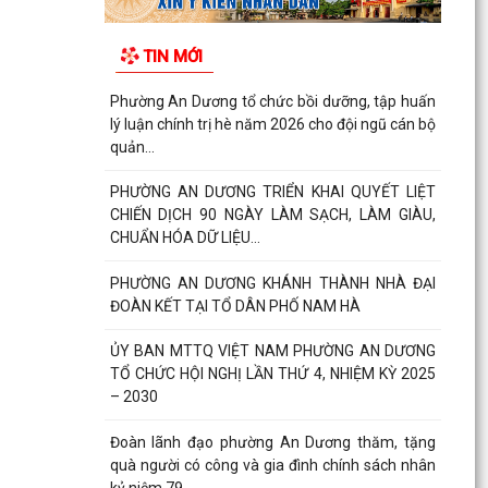
TIN MỚI
Phường An Dương tổ chức bồi dưỡng, tập huấn
lý luận chính trị hè năm 2026 cho đội ngũ cán bộ
quản...
PHƯỜNG AN DƯƠNG TRIỂN KHAI QUYẾT LIỆT
CHIẾN DỊCH 90 NGÀY LÀM SẠCH, LÀM GIÀU,
CHUẨN HÓA DỮ LIỆU...
PHƯỜNG AN DƯƠNG KHÁNH THÀNH NHÀ ĐẠI
ĐOÀN KẾT TẠI TỔ DÂN PHỐ NAM HÀ
ỦY BAN MTTQ VIỆT NAM PHƯỜNG AN DƯƠNG
TỔ CHỨC HỘI NGHỊ LẦN THỨ 4, NHIỆM KỲ 2025
– 2030
Đoàn lãnh đạo phường An Dương thăm, tặng
quà người có công và gia đình chính sách nhân