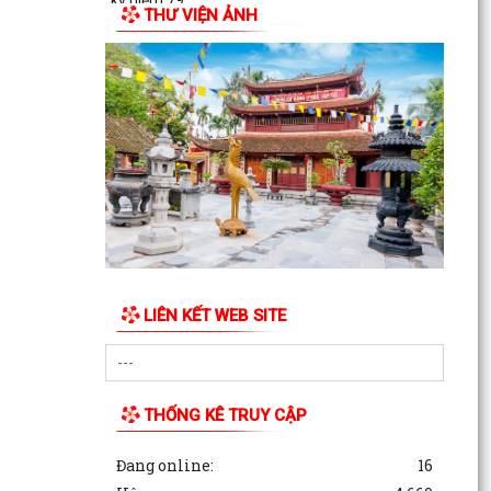
kỷ niệm 79...
THƯ VIỆN ẢNH
ỦY BAN MẶT TRẬN TỔ QUỐC VIỆT NAM
PHƯỜNG AN DƯƠNG TỔ CHỨC HỘI NGHỊ GIAO
BAN CÔNG TÁC MẶT TRẬN ĐÁNH...
LIÊN KẾT WEB SITE
THỐNG KÊ TRUY CẬP
Đang online:
16