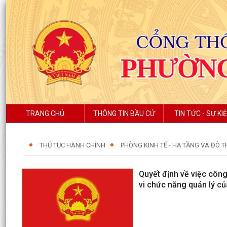
TRANG CHỦ
THÔNG TIN BẦU CỬ
TIN TỨC - SỰ KI
THỦ TỤC HÀNH CHÍNH
PHÒNG KINH TẾ - HẠ TẦNG VÀ ĐÔ T
Quyết định về việc công
vi chức năng quản lý củ