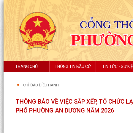
TRANG CHỦ
THÔNG TIN BẦU CỬ
TIN TỨC - SỰ KI
CHỈ ĐẠO ĐIỀU HÀNH
THÔNG BÁO VỀ VIỆC SẮP XẾP, TỔ CHỨC L
PHỐ PHƯỜNG AN DƯƠNG NĂM 2026