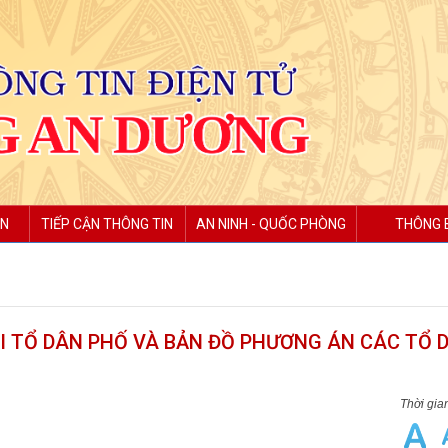
ỆN
TIẾP CẬN THÔNG TIN
AN NINH - QUỐC PHÒNG
THÔNG 
ẠI TỔ DÂN PHỐ VÀ BẢN ĐỒ PHƯƠNG ÁN CÁC TỔ 