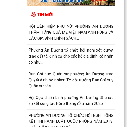
ỦY BAN NHÂN DÂN PHƯỜNG AN DƯƠNG PHÊ
DUYỆT QUYẾT ĐỊNH VỀ VIỆC GIAO ĐẤT Ở TÁI
TIN MỚI
ĐỊNH CƯ
HỘI LIÊN HIỆP PHỤ NỮ PHƯỜNG AN DƯƠNG
THĂM, TẶNG QUÀ MẸ VIỆT NAM ANH HÙNG VÀ
CÁC GIA ĐÌNH CHÍNH SÁCH...
Phường An Dương tổ chức hội nghị xét duyệt
giao đất tái định cư cho các hộ gia đình, cá nhân
có nhu...
Ban Chỉ huy Quân sự phường An Dương trao
Quyết định bổ nhiệm Tổ đội trưởng Ban Chỉ huy
Quân sự các...
Hội Cựu chiến binh phường An Dương tổ chức
sơ kết công tác Hội 6 tháng đầu năm 2026
PHƯỜNG AN DƯƠNG TỔ CHỨC HỘI NGHỊ TỔNG
KẾT THI HÀNH LUẬT QUỐC PHÒNG NĂM 2018,