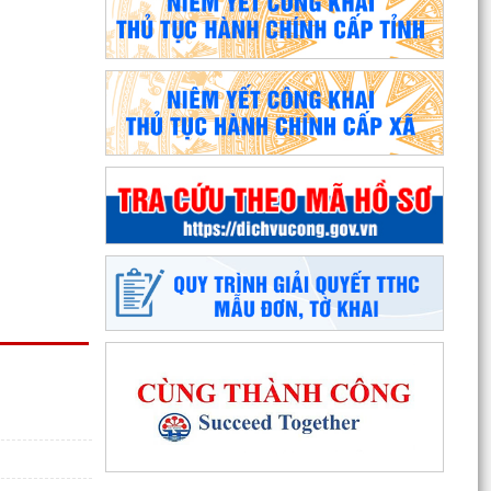
Phường An Dương tổ chức bồi dưỡng, tập huấn
lý luận chính trị hè năm 2026 cho đội ngũ cán bộ
quản...
PHƯỜNG AN DƯƠNG TRIỂN KHAI QUYẾT LIỆT
CHIẾN DỊCH 90 NGÀY LÀM SẠCH, LÀM GIÀU,
CHUẨN HÓA DỮ LIỆU...
PHƯỜNG AN DƯƠNG KHÁNH THÀNH NHÀ ĐẠI
ĐOÀN KẾT TẠI TỔ DÂN PHỐ NAM HÀ
ỦY BAN MTTQ VIỆT NAM PHƯỜNG AN DƯƠNG
TỔ CHỨC HỘI NGHỊ LẦN THỨ 4, NHIỆM KỲ 2025
– 2030