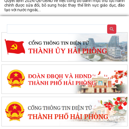
Quyết định 2024/QĐ-UBND về việc công bố danh mục thủ tục hành
chính được sửa đổi, bỗ sung hoặc thay thế lĩnh vực giáo dục, đào
tạo với nước ngoài;...