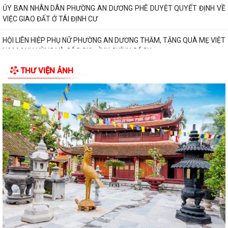
đội trưởng Ban Chỉ huy Quân sự các...
Hội Cựu chiến binh phường An Dương tổ chức sơ kết công tác Hội 6
tháng đầu năm 2026
PHƯỜNG AN DƯƠNG TỔ CHỨC HỘI NGHỊ TỔNG KẾT THI HÀNH LUẬT
QUỐC PHÒNG NĂM 2018, LUẬT DÂN QUÂN TỰ VỆ...
THƯ VIỆN ẢNH
Trung tâm Chính trị phường An Dương khai giảng lớp bồi dưỡng lý luận
chính trị dành cho đảng viên...
HỘI ĐỒNG NHÂN DÂN PHƯỜNG AN DƯƠNG TỔ CHỨC HỘI NGHỊ TIẾP
XÚC CỬ TRI TRƯỚC KỲ HỌP THƯỜNG LỆ GIỮA NĂM...
HỘI NGHỊ GIAO BAN GIỮA LÃNH ĐẠO ỦY BAN NHÂN DÂN PHƯỜNG VỚI
CÁC TỔ TRƯỞNG TỔ DÂN PHỐ TRÊN ĐỊA BÀN
PHƯỜNG AN DƯƠNG CÔNG BỐ CÁC QUYẾT ĐỊNH VỀ TỔ CHỨC, CÁN
BỘ MẶT TRẬN VÀ CÁC ĐOÀN THỂ TẠI CÁC TỔ DÂN...
THƯ NGỎ VẬN ĐỘNG ỦNG HỘ QUỸ "ĐỀN ƠN ĐÁP NGHĨA" PHƯỜNG AN
DƯƠNG NĂM 2026