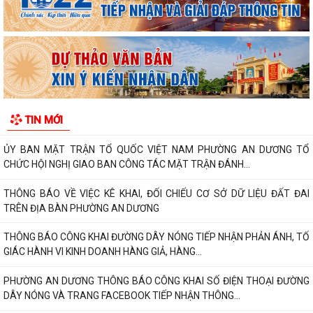
CHỨC HỘI NGHỊ GIAO BAN CÔNG TÁC MẶT TRẬN ĐÁNH...
THÔNG BÁO VỀ VIỆC KÊ KHAI, ĐỐI CHIẾU CƠ SỞ DỮ LIỆU ĐẤT ĐAI
TRÊN ĐỊA BÀN PHƯỜNG AN DƯƠNG
THÔNG BÁO CÔNG KHAI ĐƯỜNG DÂY NÓNG TIẾP NHẬN PHẢN ÁNH, TỐ
GIÁC HÀNH VI KINH DOANH HÀNG GIẢ, HÀNG...
TIN MỚI
PHƯỜNG AN DƯƠNG THÔNG BÁO CÔNG KHAI SỐ ĐIỆN THOẠI ĐƯỜNG
DÂY NÓNG VÀ TRANG FACEBOOK TIẾP NHẬN THÔNG...
ỦY BAN NHÂN DÂN PHƯỜNG AN DƯƠNG PHÊ DUYỆT QUYẾT ĐỊNH VỀ
VIỆC GIAO ĐẤT Ở TÁI ĐỊNH CƯ
HỘI LIÊN HIỆP PHỤ NỮ PHƯỜNG AN DƯƠNG THĂM, TẶNG QUÀ MẸ VIỆT
NAM ANH HÙNG VÀ CÁC GIA ĐÌNH CHÍNH SÁCH...
Phường An Dương tổ chức hội nghị xét duyệt giao đất tái định cư cho
các hộ gia đình, cá nhân có nhu...
Ban Chỉ huy Quân sự phường An Dương trao Quyết định bổ nhiệm Tổ