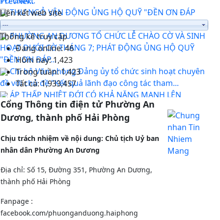
TỔ DÂN...
Prev
Next
THƯ NGỎ VẬN ĐỘNG ỦNG HỘ QUỸ "ĐỀN ƠN ĐÁP
Liên kết web site
NGHĨA" PHƯỜNG AN DƯƠNG NĂM 2026
PHƯỜNG AN DƯƠNG TỔ CHỨC LỄ CHÀO CỜ VÀ SINH
Thống kê truy cập
HOẠT DƯỚI CỜ THÁNG 7; PHÁT ĐỘNG ỦNG HỘ QUỸ
Đang online:
46
"ĐỀN ƠN ĐÁP...
Hôm nay:
1,423
Chi bộ Văn phòng Đảng ủy tổ chức sinh hoạt chuyên
Trong tuần:
1,423
đề với chủ đề "Kết quả lãnh đạo công tác tham...
Tất cả:
1,933,457
ÁP THẤP NHIỆT ĐỚI CÓ KHẢ NĂNG MẠNH LÊN
Cổng Thông tin điện tử Phường An
THÀNH BÃO
Dương, thành phố Hải Phòng
Công điện về ứng phó áp thấp nhiệt đới có khả năng
mạnh lên thành bão
Chịu trách nhiệm về nội dung: Chủ tịch Uỷ ban
Công văn triển khai thực hiện các TTHC được cắt
nhân dân Phường An Dương
giảm, đơn giản hóa, bãi bỏ theo các Nghị quyết của...
Hội nghị triển khai nhiệm vụ công tác sau thành lập,
Địa chỉ: Số 15, Đường 351, Phường An Dương,
tổ chức lại các phòng chuyên môn thuộc UBND...
thành phố Hải Phòng
HỘI NGHỊ CÔNG BỐ THÀNH LẬP CÁC CÔNG ĐOÀN
CƠ SỞ TRỰC THUỘC CÔNG ĐOÀN PHƯỜNG AN DƯƠNG
Fanpage :
THÔNG BÁO VỀ VIỆC NIÊM YẾT CÔNG KHAI MẤT
facebook.com/phuonganduong.haiphong