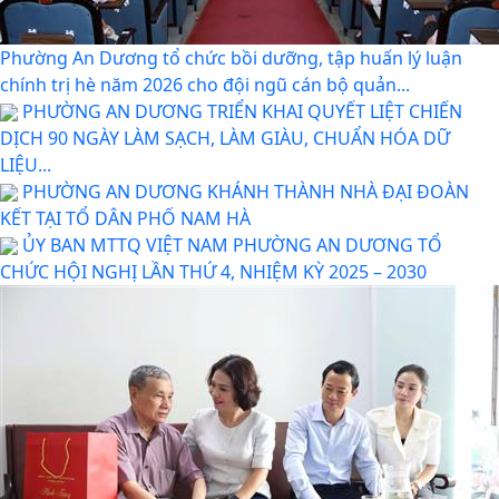
Phường An Dương tổ chức bồi dưỡng, tập huấn lý luận
chính trị hè năm 2026 cho đội ngũ cán bộ quản...
PHƯỜNG AN DƯƠNG TRIỂN KHAI QUYẾT LIỆT CHIẾN
DỊCH 90 NGÀY LÀM SẠCH, LÀM GIÀU, CHUẨN HÓA DỮ
LIỆU...
PHƯỜNG AN DƯƠNG KHÁNH THÀNH NHÀ ĐẠI ĐOÀN
KẾT TẠI TỔ DÂN PHỐ NAM HÀ
ỦY BAN MTTQ VIỆT NAM PHƯỜNG AN DƯƠNG TỔ
CHỨC HỘI NGHỊ LẦN THỨ 4, NHIỆM KỲ 2025 – 2030