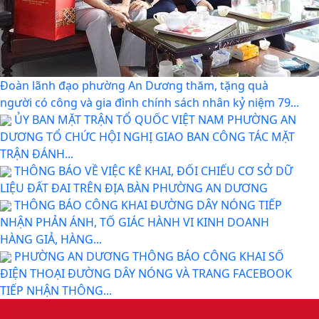
Đoàn lãnh đạo phường An Dương thăm, tặng quà
người có công và gia đình chính sách nhân kỷ niệm 79...
ỦY BAN MẶT TRẬN TỔ QUỐC VIỆT NAM PHƯỜNG AN
DƯƠNG TỔ CHỨC HỘI NGHỊ GIAO BAN CÔNG TÁC MẶT
TRẬN ĐÁNH...
THÔNG BÁO VỀ VIỆC KÊ KHAI, ĐỐI CHIẾU CƠ SỞ DỮ
LIỆU ĐẤT ĐAI TRÊN ĐỊA BÀN PHƯỜNG AN DƯƠNG
THÔNG BÁO CÔNG KHAI ĐƯỜNG DÂY NÓNG TIẾP
NHẬN PHẢN ÁNH, TỐ GIÁC HÀNH VI KINH DOANH
HÀNG GIẢ, HÀNG...
PHƯỜNG AN DƯƠNG THÔNG BÁO CÔNG KHAI SỐ
ĐIỆN THOẠI ĐƯỜNG DÂY NÓNG VÀ TRANG FACEBOOK
TIẾP NHẬN THÔNG...