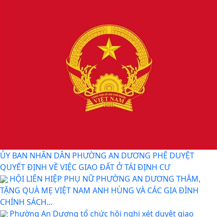
ỦY BAN NHÂN DÂN PHƯỜNG AN DƯƠNG PHÊ DUYỆT
QUYẾT ĐỊNH VỀ VIỆC GIAO ĐẤT Ở TÁI ĐỊNH CƯ
HỘI LIÊN HIỆP PHỤ NỮ PHƯỜNG AN DƯƠNG THĂM,
TẶNG QUÀ MẸ VIỆT NAM ANH HÙNG VÀ CÁC GIA ĐÌNH
CHÍNH SÁCH...
Phường An Dương tổ chức hội nghị xét duyệt giao