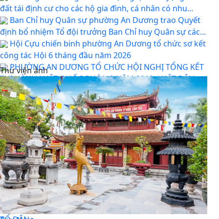
đất tái định cư cho các hộ gia đình, cá nhân có nhu...
Ban Chỉ huy Quân sự phường An Dương trao Quyết
định bổ nhiệm Tổ đội trưởng Ban Chỉ huy Quân sự các...
Hội Cựu chiến binh phường An Dương tổ chức sơ kết
công tác Hội 6 tháng đầu năm 2026
PHƯỜNG AN DƯƠNG TỔ CHỨC HỘI NGHỊ TỔNG KẾT
Thư viện ảnh
THI HÀNH LUẬT QUỐC PHÒNG NĂM 2018, LUẬT DÂN
QUÂN TỰ VỆ...
Trung tâm Chính trị phường An Dương khai giảng
lớp bồi dưỡng lý luận chính trị dành cho đảng viên...
HỘI ĐỒNG NHÂN DÂN PHƯỜNG AN DƯƠNG TỔ
CHỨC HỘI NGHỊ TIẾP XÚC CỬ TRI TRƯỚC KỲ HỌP
THƯỜNG LỆ GIỮA NĂM...
HỘI NGHỊ GIAO BAN GIỮA LÃNH ĐẠO ỦY BAN NHÂN
DÂN PHƯỜNG VỚI CÁC TỔ TRƯỞNG TỔ DÂN PHỐ TRÊN
ĐỊA BÀN
PHƯỜNG AN DƯƠNG CÔNG BỐ CÁC QUYẾT ĐỊNH VỀ
TỔ CHỨC, CÁN BỘ MẶT TRẬN VÀ CÁC ĐOÀN THỂ TẠI CÁC