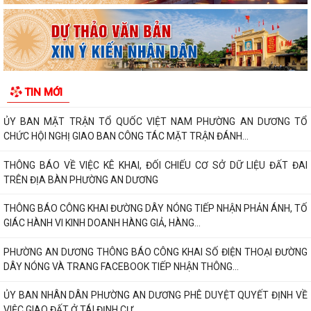
GIÁC HÀNH VI KINH DOANH HÀNG GIẢ, HÀNG...
PHƯỜNG AN DƯƠNG THÔNG BÁO CÔNG KHAI SỐ ĐIỆN THOẠI ĐƯỜNG
DÂY NÓNG VÀ TRANG FACEBOOK TIẾP NHẬN THÔNG...
ỦY BAN NHÂN DÂN PHƯỜNG AN DƯƠNG PHÊ DUYỆT QUYẾT ĐỊNH VỀ
TIN MỚI
VIỆC GIAO ĐẤT Ở TÁI ĐỊNH CƯ
HỘI LIÊN HIỆP PHỤ NỮ PHƯỜNG AN DƯƠNG THĂM, TẶNG QUÀ MẸ VIỆT
NAM ANH HÙNG VÀ CÁC GIA ĐÌNH CHÍNH SÁCH...
Phường An Dương tổ chức hội nghị xét duyệt giao đất tái định cư cho
các hộ gia đình, cá nhân có nhu...
Ban Chỉ huy Quân sự phường An Dương trao Quyết định bổ nhiệm Tổ
đội trưởng Ban Chỉ huy Quân sự các...
Hội Cựu chiến binh phường An Dương tổ chức sơ kết công tác Hội 6
tháng đầu năm 2026
PHƯỜNG AN DƯƠNG TỔ CHỨC HỘI NGHỊ TỔNG KẾT THI HÀNH LUẬT