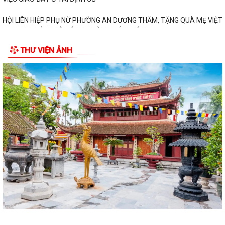
QUỐC PHÒNG NĂM 2018, LUẬT DÂN QUÂN TỰ VỆ...
Trung tâm Chính trị phường An Dương khai giảng lớp bồi dưỡng lý luận
chính trị dành cho đảng viên...
THƯ VIỆN ẢNH
HỘI ĐỒNG NHÂN DÂN PHƯỜNG AN DƯƠNG TỔ CHỨC HỘI NGHỊ TIẾP
XÚC CỬ TRI TRƯỚC KỲ HỌP THƯỜNG LỆ GIỮA NĂM...
HỘI NGHỊ GIAO BAN GIỮA LÃNH ĐẠO ỦY BAN NHÂN DÂN PHƯỜNG VỚI
CÁC TỔ TRƯỞNG TỔ DÂN PHỐ TRÊN ĐỊA BÀN
PHƯỜNG AN DƯƠNG CÔNG BỐ CÁC QUYẾT ĐỊNH VỀ TỔ CHỨC, CÁN
BỘ MẶT TRẬN VÀ CÁC ĐOÀN THỂ TẠI CÁC TỔ DÂN...
THƯ NGỎ VẬN ĐỘNG ỦNG HỘ QUỸ "ĐỀN ƠN ĐÁP NGHĨA" PHƯỜNG AN
DƯƠNG NĂM 2026
PHƯỜNG AN DƯƠNG TỔ CHỨC LỄ CHÀO CỜ VÀ SINH HOẠT DƯỚI CỜ
THÁNG 7; PHÁT ĐỘNG ỦNG HỘ QUỸ "ĐỀN ƠN ĐÁP...
Chi bộ Văn phòng Đảng ủy tổ chức sinh hoạt chuyên đề với chủ đề "Kết
quả lãnh đạo công tác tham...