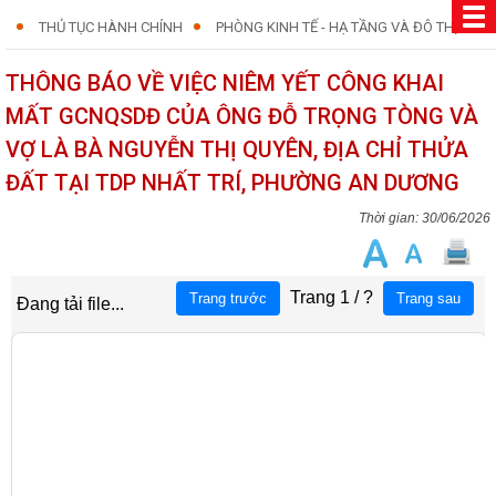
THỦ TỤC HÀNH CHÍNH
PHÒNG KINH TẾ - HẠ TẦNG VÀ ĐÔ THỊ
THÔNG BÁO VỀ VIỆC NIÊM YẾT CÔNG KHAI
MẤT GCNQSDĐ CỦA ÔNG ĐỖ TRỌNG TÒNG VÀ
VỢ LÀ BÀ NGUYỄN THỊ QUYÊN, ĐỊA CHỈ THỬA
ĐẤT TẠI TDP NHẤT TRÍ, PHƯỜNG AN DƯƠNG
30/06/2026