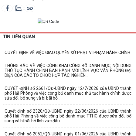
TIN LIÊN QUAN
QUYẾT ĐỊNH VỀ VIỆC GIAO QUYỀN XỬ PHẠT VI PHẠM HÀNH CHÍNH
THÔNG BÁO VỀ VIỆC CÔNG KHAI CÔNG BỐ DANH MỤC, NỘI DUNG
THỦ TỤC HÀNH CHÍNH BAN HÀNH MỚI LĨNH VỰC VĂN PHÒNG ĐẠI
DIỆN CỦA CÁC TỔ CHỨC HỢP TÁC, NGHIÊN...
QUYẾT ĐỊNH số 2661/QĐ-UBND ngày 12/7/2026 của UBND thành
phố Hải Phòng về việc công bố danh mục thủ tục hành chính được
sửa đổi, bổ sung và bị bãi bỏ...
Quyết định số 2320/QĐ-UBND ngày 22/06/2026 của UBND thành
phố Hải Phòng về việc công bố danh mục TTHC được sửa đổi, bổ
sung và bị bãi bỏ lĩnh vực đấu...
Quyết định số 2052/QĐ-UBND ngày 01/06/2026 của UBND thành