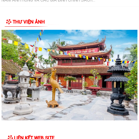
Trung tâm Chính trị phường An Dương khai giảng lớp bồi dưỡng lý luận
chính trị dành cho đảng viên...
THƯ VIỆN ẢNH
HỘI ĐỒNG NHÂN DÂN PHƯỜNG AN DƯƠNG TỔ CHỨC HỘI NGHỊ TIẾP
XÚC CỬ TRI TRƯỚC KỲ HỌP THƯỜNG LỆ GIỮA NĂM...
HỘI NGHỊ GIAO BAN GIỮA LÃNH ĐẠO ỦY BAN NHÂN DÂN PHƯỜNG VỚI
CÁC TỔ TRƯỞNG TỔ DÂN PHỐ TRÊN ĐỊA BÀN
PHƯỜNG AN DƯƠNG CÔNG BỐ CÁC QUYẾT ĐỊNH VỀ TỔ CHỨC, CÁN
BỘ MẶT TRẬN VÀ CÁC ĐOÀN THỂ TẠI CÁC TỔ DÂN...
THƯ NGỎ VẬN ĐỘNG ỦNG HỘ QUỸ "ĐỀN ƠN ĐÁP NGHĨA" PHƯỜNG AN
DƯƠNG NĂM 2026
PHƯỜNG AN DƯƠNG TỔ CHỨC LỄ CHÀO CỜ VÀ SINH HOẠT DƯỚI CỜ
THÁNG 7; PHÁT ĐỘNG ỦNG HỘ QUỸ "ĐỀN ƠN ĐÁP...
Chi bộ Văn phòng Đảng ủy tổ chức sinh hoạt chuyên đề với chủ đề "Kết
quả lãnh đạo công tác tham...
LIÊN KẾT WEB SITE