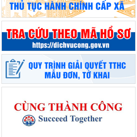
Phường An Dương tổ chức bồi dưỡng, tập huấn lý luận chính trị hè
năm 2026 cho đội ngũ cán bộ quản...