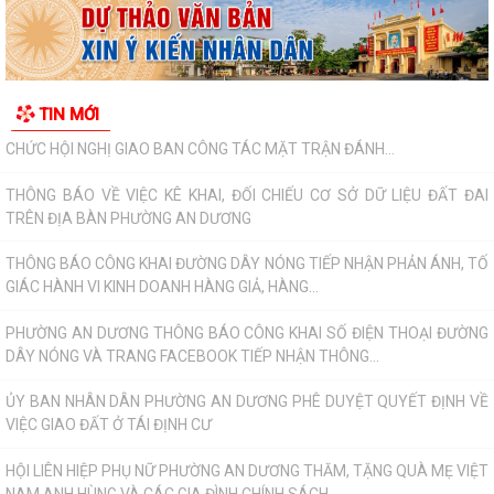
PHƯỜNG AN DƯƠNG THÔNG BÁO CÔNG KHAI SỐ ĐIỆN THOẠI ĐƯỜNG
DÂY NÓNG VÀ TRANG FACEBOOK TIẾP NHẬN THÔNG...
ỦY BAN NHÂN DÂN PHƯỜNG AN DƯƠNG PHÊ DUYỆT QUYẾT ĐỊNH VỀ
TIN MỚI
VIỆC GIAO ĐẤT Ở TÁI ĐỊNH CƯ
HỘI LIÊN HIỆP PHỤ NỮ PHƯỜNG AN DƯƠNG THĂM, TẶNG QUÀ MẸ VIỆT
NAM ANH HÙNG VÀ CÁC GIA ĐÌNH CHÍNH SÁCH...
Phường An Dương tổ chức hội nghị xét duyệt giao đất tái định cư cho
các hộ gia đình, cá nhân có nhu...
Ban Chỉ huy Quân sự phường An Dương trao Quyết định bổ nhiệm Tổ
đội trưởng Ban Chỉ huy Quân sự các...
Hội Cựu chiến binh phường An Dương tổ chức sơ kết công tác Hội 6
tháng đầu năm 2026
PHƯỜNG AN DƯƠNG TỔ CHỨC HỘI NGHỊ TỔNG KẾT THI HÀNH LUẬT
QUỐC PHÒNG NĂM 2018, LUẬT DÂN QUÂN TỰ VỆ...