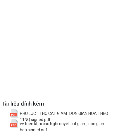
Tài liệu đính kèm
PHU LUC TTHC CAT GIAM_DON GIAN HOA THEO
11NQ.signed.pdf
vv trien khai cac Nghi quyet cat giam, don gian
hoa.signed.pdf