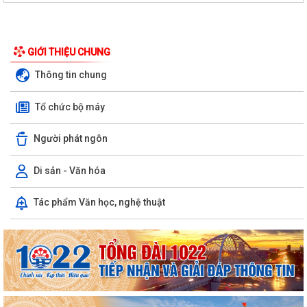
PHƯỜNG AN DƯƠNG TRIỂN KHAI QUYẾT LIỆT CHIẾN DỊCH 90 NGÀY
LÀM SẠCH, LÀM GIÀU, CHUẨN HÓA DỮ LIỆU...
GIỚI THIỆU CHUNG
PHƯỜNG AN DƯƠNG KHÁNH THÀNH NHÀ ĐẠI ĐOÀN KẾT TẠI TỔ DÂN
Thông tin chung
PHỐ NAM HÀ
Tổ chức bộ máy
ỦY BAN MTTQ VIỆT NAM PHƯỜNG AN DƯƠNG TỔ CHỨC HỘI NGHỊ LẦN
THỨ 4, NHIỆM KỲ 2025 – 2030
Người phát ngôn
Đoàn lãnh đạo phường An Dương thăm, tặng quà người có công và gia
đình chính sách nhân kỷ niệm 79...
Di sản - Văn hóa
ỦY BAN MẶT TRẬN TỔ QUỐC VIỆT NAM PHƯỜNG AN DƯƠNG TỔ
Tác phẩm Văn học, nghệ thuật
CHỨC HỘI NGHỊ GIAO BAN CÔNG TÁC MẶT TRẬN ĐÁNH...
THÔNG BÁO VỀ VIỆC KÊ KHAI, ĐỐI CHIẾU CƠ SỞ DỮ LIỆU ĐẤT ĐAI
TRÊN ĐỊA BÀN PHƯỜNG AN DƯƠNG
THÔNG BÁO CÔNG KHAI ĐƯỜNG DÂY NÓNG TIẾP NHẬN PHẢN ÁNH, TỐ
GIÁC HÀNH VI KINH DOANH HÀNG GIẢ, HÀNG...