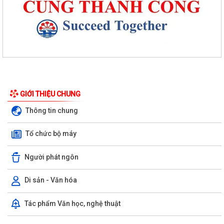
Phường An Dương tổ chức bồi dưỡng, tập huấn lý luận chính trị hè
năm 2026 cho đội ngũ cán bộ quản...
PHƯỜNG AN DƯƠNG TRIỂN KHAI QUYẾT LIỆT CHIẾN DỊCH 90 NGÀY
LÀM SẠCH, LÀM GIÀU, CHUẨN HÓA DỮ LIỆU...
GIỚI THIỆU CHUNG
PHƯỜNG AN DƯƠNG KHÁNH THÀNH NHÀ ĐẠI ĐOÀN KẾT TẠI TỔ DÂN
Thông tin chung
PHỐ NAM HÀ
Tổ chức bộ máy
ỦY BAN MTTQ VIỆT NAM PHƯỜNG AN DƯƠNG TỔ CHỨC HỘI NGHỊ LẦN
THỨ 4, NHIỆM KỲ 2025 – 2030
Người phát ngôn
Đoàn lãnh đạo phường An Dương thăm, tặng quà người có công và gia
đình chính sách nhân kỷ niệm 79...
Di sản - Văn hóa
ỦY BAN MẶT TRẬN TỔ QUỐC VIỆT NAM PHƯỜNG AN DƯƠNG TỔ
Tác phẩm Văn học, nghệ thuật
CHỨC HỘI NGHỊ GIAO BAN CÔNG TÁC MẶT TRẬN ĐÁNH...