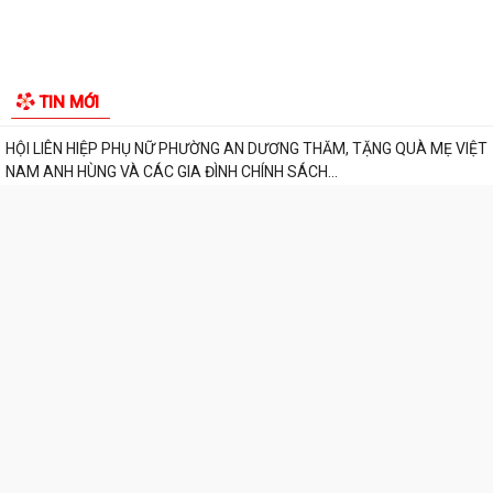
THÔNG BÁO VỀ VIỆC KÊ KHAI, ĐỐI CHIẾU CƠ SỞ DỮ LIỆU ĐẤT ĐAI
TRÊN ĐỊA BÀN PHƯỜNG AN DƯƠNG
THÔNG BÁO CÔNG KHAI ĐƯỜNG DÂY NÓNG TIẾP NHẬN PHẢN ÁNH, TỐ
GIÁC HÀNH VI KINH DOANH HÀNG GIẢ, HÀNG...
PHƯỜNG AN DƯƠNG THÔNG BÁO CÔNG KHAI SỐ ĐIỆN THOẠI ĐƯỜNG
DÂY NÓNG VÀ TRANG FACEBOOK TIẾP NHẬN THÔNG...
ỦY BAN NHÂN DÂN PHƯỜNG AN DƯƠNG PHÊ DUYỆT QUYẾT ĐỊNH VỀ
TIN MỚI
VIỆC GIAO ĐẤT Ở TÁI ĐỊNH CƯ
HỘI LIÊN HIỆP PHỤ NỮ PHƯỜNG AN DƯƠNG THĂM, TẶNG QUÀ MẸ VIỆT
NAM ANH HÙNG VÀ CÁC GIA ĐÌNH CHÍNH SÁCH...
Phường An Dương tổ chức hội nghị xét duyệt giao đất tái định cư cho
các hộ gia đình, cá nhân có nhu...
Ban Chỉ huy Quân sự phường An Dương trao Quyết định bổ nhiệm Tổ
đội trưởng Ban Chỉ huy Quân sự các...
Hội Cựu chiến binh phường An Dương tổ chức sơ kết công tác Hội 6