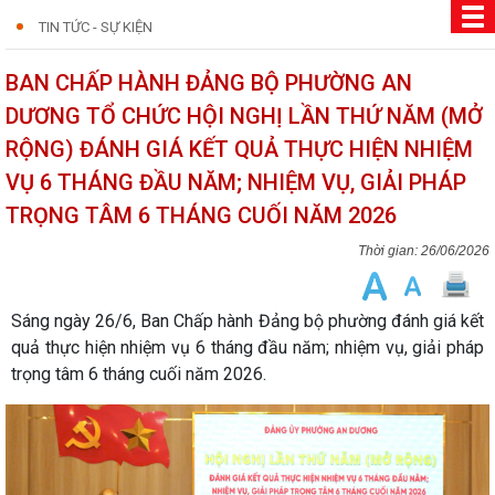
TIN TỨC - SỰ KIỆN
BAN CHẤP HÀNH ĐẢNG BỘ PHƯỜNG AN
DƯƠNG TỔ CHỨC HỘI NGHỊ LẦN THỨ NĂM (MỞ
RỘNG) ĐÁNH GIÁ KẾT QUẢ THỰC HIỆN NHIỆM
VỤ 6 THÁNG ĐẦU NĂM; NHIỆM VỤ, GIẢI PHÁP
TRỌNG TÂM 6 THÁNG CUỐI NĂM 2026
26/06/2026
Sáng ngày 26/6, Ban Chấp hành Đảng bộ phường đánh giá kết
quả thực hiện nhiệm vụ 6 tháng đầu năm; nhiệm vụ, giải pháp
trọng tâm 6 tháng cuối năm 2026.