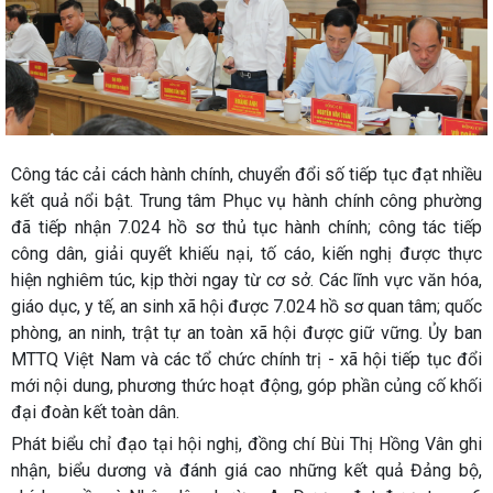
Công tác cải cách hành chính, chuyển đổi số tiếp tục đạt nhiều
kết quả nổi bật. Trung tâm Phục vụ hành chính công phường
đã tiếp nhận 7.024 hồ sơ thủ tục hành chính; công tác tiếp
công dân, giải quyết khiếu nại, tố cáo, kiến nghị được thực
hiện nghiêm túc, kịp thời ngay từ cơ sở. Các lĩnh vực văn hóa,
giáo dục, y tế, an sinh xã hội được 7.024 hồ sơ quan tâm; quốc
phòng, an ninh, trật tự an toàn xã hội được giữ vững. Ủy ban
MTTQ Việt Nam và các tổ chức chính trị - xã hội tiếp tục đổi
mới nội dung, phương thức hoạt động, góp phần củng cố khối
đại đoàn kết toàn dân.
Phát biểu chỉ đạo tại hội nghị, đồng chí Bùi Thị Hồng Vân ghi
nhận, biểu dương và đánh giá cao những kết quả Đảng bộ,