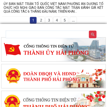
ỦY BAN MẶT TRẬN TỔ QUỐC VIỆT NAM PHƯỜNG AN DƯƠNG TỔ
CHỨC HỘI NGHỊ GIAO BAN CÔNG TÁC MẶT TRẬN ĐÁNH GIÁ KẾT
QUẢ CÔNG TÁC 6 THÁNG ĐẦU NĂM; TRIỂN KHAI...
1
2
3
4
5
...