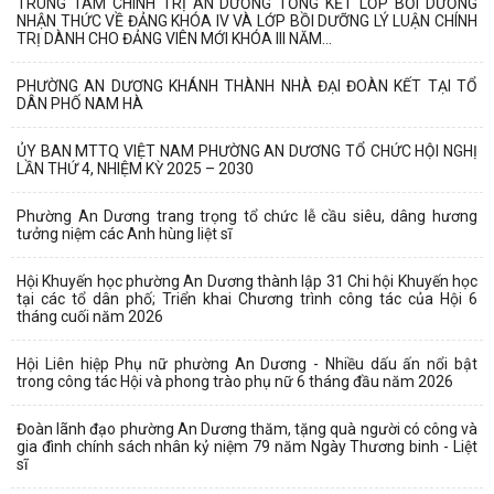
TRUNG TÂM CHÍNH TRỊ AN DƯƠNG TỔNG KẾT LỚP BỒI DƯỠNG
NHẬN THỨC VỀ ĐẢNG KHÓA IV VÀ LỚP BỒI DƯỠNG LÝ LUẬN CHÍNH
TRỊ DÀNH CHO ĐẢNG VIÊN MỚI KHÓA III NĂM...
PHƯỜNG AN DƯƠNG KHÁNH THÀNH NHÀ ĐẠI ĐOÀN KẾT TẠI TỔ
DÂN PHỐ NAM HÀ
ỦY BAN MTTQ VIỆT NAM PHƯỜNG AN DƯƠNG TỔ CHỨC HỘI NGHỊ
LẦN THỨ 4, NHIỆM KỲ 2025 – 2030
Phường An Dương trang trọng tổ chức lễ cầu siêu, dâng hương
tưởng niệm các Anh hùng liệt sĩ
Hội Khuyến học phường An Dương thành lập 31 Chi hội Khuyến học
tại các tổ dân phố; Triển khai Chương trình công tác của Hội 6
tháng cuối năm 2026
Hội Liên hiệp Phụ nữ phường An Dương - Nhiều dấu ấn nổi bật
trong công tác Hội và phong trào phụ nữ 6 tháng đầu năm 2026
Đoàn lãnh đạo phường An Dương thăm, tặng quà người có công và
gia đình chính sách nhân kỷ niệm 79 năm Ngày Thương binh - Liệt
sĩ