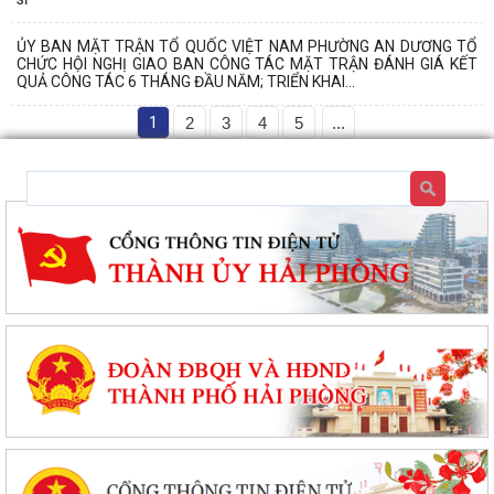
ỦY BAN MẶT TRẬN TỔ QUỐC VIỆT NAM PHƯỜNG AN DƯƠNG TỔ
CHỨC HỘI NGHỊ GIAO BAN CÔNG TÁC MẶT TRẬN ĐÁNH GIÁ KẾT
QUẢ CÔNG TÁC 6 THÁNG ĐẦU NĂM; TRIỂN KHAI...
1
2
3
4
5
...