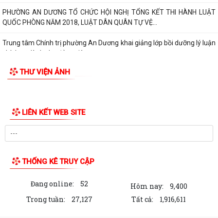
Hội Cựu chiến binh phường An Dương tổ chức sơ kết công tác Hội 6
tháng đầu năm 2026
PHƯỜNG AN DƯƠNG TỔ CHỨC HỘI NGHỊ TỔNG KẾT THI HÀNH LUẬT
QUỐC PHÒNG NĂM 2018, LUẬT DÂN QUÂN TỰ VỆ...
Trung tâm Chính trị phường An Dương khai giảng lớp bồi dưỡng lý luận
chính trị dành cho đảng viên...
THƯ VIỆN ẢNH
HỘI ĐỒNG NHÂN DÂN PHƯỜNG AN DƯƠNG TỔ CHỨC HỘI NGHỊ TIẾP
XÚC CỬ TRI TRƯỚC KỲ HỌP THƯỜNG LỆ GIỮA NĂM...
HỘI NGHỊ GIAO BAN GIỮA LÃNH ĐẠO ỦY BAN NHÂN DÂN PHƯỜNG VỚI
CÁC TỔ TRƯỞNG TỔ DÂN PHỐ TRÊN ĐỊA BÀN
PHƯỜNG AN DƯƠNG CÔNG BỐ CÁC QUYẾT ĐỊNH VỀ TỔ CHỨC, CÁN
BỘ MẶT TRẬN VÀ CÁC ĐOÀN THỂ TẠI CÁC TỔ DÂN...
THƯ NGỎ VẬN ĐỘNG ỦNG HỘ QUỸ "ĐỀN ƠN ĐÁP NGHĨA" PHƯỜNG AN
DƯƠNG NĂM 2026