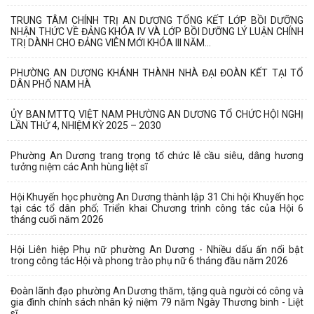
TRUNG TÂM CHÍNH TRỊ AN DƯƠNG TỔNG KẾT LỚP BỒI DƯỠNG
NHẬN THỨC VỀ ĐẢNG KHÓA IV VÀ LỚP BỒI DƯỠNG LÝ LUẬN CHÍNH
TRỊ DÀNH CHO ĐẢNG VIÊN MỚI KHÓA III NĂM...
PHƯỜNG AN DƯƠNG KHÁNH THÀNH NHÀ ĐẠI ĐOÀN KẾT TẠI TỔ
DÂN PHỐ NAM HÀ
ỦY BAN MTTQ VIỆT NAM PHƯỜNG AN DƯƠNG TỔ CHỨC HỘI NGHỊ
LẦN THỨ 4, NHIỆM KỲ 2025 – 2030
Phường An Dương trang trọng tổ chức lễ cầu siêu, dâng hương
tưởng niệm các Anh hùng liệt sĩ
Hội Khuyến học phường An Dương thành lập 31 Chi hội Khuyến học
tại các tổ dân phố; Triển khai Chương trình công tác của Hội 6
tháng cuối năm 2026
Hội Liên hiệp Phụ nữ phường An Dương - Nhiều dấu ấn nổi bật
trong công tác Hội và phong trào phụ nữ 6 tháng đầu năm 2026
Đoàn lãnh đạo phường An Dương thăm, tặng quà người có công và
gia đình chính sách nhân kỷ niệm 79 năm Ngày Thương binh - Liệt
sĩ