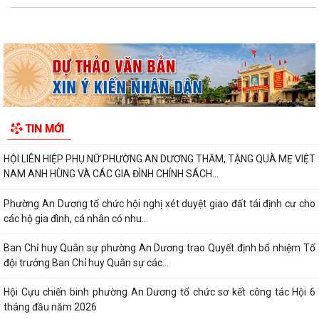
THÔNG BÁO VỀ VIỆC KÊ KHAI, ĐỐI CHIẾU CƠ SỞ DỮ LIỆU ĐẤT ĐAI
TRÊN ĐỊA BÀN PHƯỜNG AN DƯƠNG
THÔNG BÁO CÔNG KHAI ĐƯỜNG DÂY NÓNG TIẾP NHẬN PHẢN ÁNH, TỐ
GIÁC HÀNH VI KINH DOANH HÀNG GIẢ, HÀNG...
PHƯỜNG AN DƯƠNG THÔNG BÁO CÔNG KHAI SỐ ĐIỆN THOẠI ĐƯỜNG
DÂY NÓNG VÀ TRANG FACEBOOK TIẾP NHẬN THÔNG...
ỦY BAN NHÂN DÂN PHƯỜNG AN DƯƠNG PHÊ DUYỆT QUYẾT ĐỊNH VỀ
TIN MỚI
VIỆC GIAO ĐẤT Ở TÁI ĐỊNH CƯ
HỘI LIÊN HIỆP PHỤ NỮ PHƯỜNG AN DƯƠNG THĂM, TẶNG QUÀ MẸ VIỆT
NAM ANH HÙNG VÀ CÁC GIA ĐÌNH CHÍNH SÁCH...
Phường An Dương tổ chức hội nghị xét duyệt giao đất tái định cư cho
các hộ gia đình, cá nhân có nhu...
Ban Chỉ huy Quân sự phường An Dương trao Quyết định bổ nhiệm Tổ
đội trưởng Ban Chỉ huy Quân sự các...