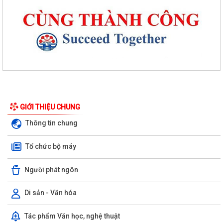
Phường An Dương tổ chức bồi dưỡng, tập huấn lý luận chính trị hè
năm 2026 cho đội ngũ cán bộ quản...
PHƯỜNG AN DƯƠNG TRIỂN KHAI QUYẾT LIỆT CHIẾN DỊCH 90 NGÀY
LÀM SẠCH, LÀM GIÀU, CHUẨN HÓA DỮ LIỆU...
GIỚI THIỆU CHUNG
PHƯỜNG AN DƯƠNG KHÁNH THÀNH NHÀ ĐẠI ĐOÀN KẾT TẠI TỔ DÂN
Thông tin chung
PHỐ NAM HÀ
Tổ chức bộ máy
ỦY BAN MTTQ VIỆT NAM PHƯỜNG AN DƯƠNG TỔ CHỨC HỘI NGHỊ LẦN
THỨ 4, NHIỆM KỲ 2025 – 2030
Người phát ngôn
Đoàn lãnh đạo phường An Dương thăm, tặng quà người có công và gia
đình chính sách nhân kỷ niệm 79...
Di sản - Văn hóa
ỦY BAN MẶT TRẬN TỔ QUỐC VIỆT NAM PHƯỜNG AN DƯƠNG TỔ
Tác phẩm Văn học, nghệ thuật
CHỨC HỘI NGHỊ GIAO BAN CÔNG TÁC MẶT TRẬN ĐÁNH...