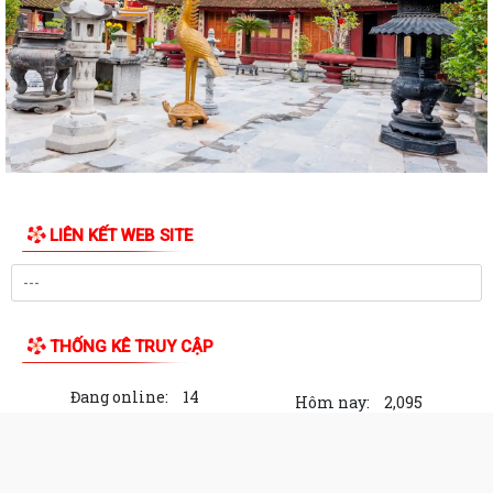
THƯ NGỎ VẬN ĐỘNG ỦNG HỘ QUỸ "ĐỀN ƠN ĐÁP NGHĨA" PHƯỜNG AN
DƯƠNG NĂM 2026
PHƯỜNG AN DƯƠNG TỔ CHỨC LỄ CHÀO CỜ VÀ SINH HOẠT DƯỚI CỜ
THÁNG 7; PHÁT ĐỘNG ỦNG HỘ QUỸ "ĐỀN ƠN ĐÁP...
Chi bộ Văn phòng Đảng ủy tổ chức sinh hoạt chuyên đề với chủ đề "Kết
quả lãnh đạo công tác tham...
LIÊN KẾT WEB SITE
ÁP THẤP NHIỆT ĐỚI CÓ KHẢ NĂNG MẠNH LÊN THÀNH BÃO
Công điện về ứng phó áp thấp nhiệt đới có khả năng mạnh lên thành
bão
THỐNG KÊ TRUY CẬP
Công văn triển khai thực hiện các TTHC được cắt giảm, đơn giản hóa,
bãi bỏ theo các Nghị quyết của...
Đang online:
14
Hôm nay:
2,095
Hội nghị triển khai nhiệm vụ công tác sau thành lập, tổ chức lại các
Trong tuần:
40,498
Tất cả:
1,929,982
phòng chuyên môn thuộc UBND...
HỘI NGHỊ CÔNG BỐ THÀNH LẬP CÁC CÔNG ĐOÀN CƠ SỞ TRỰC