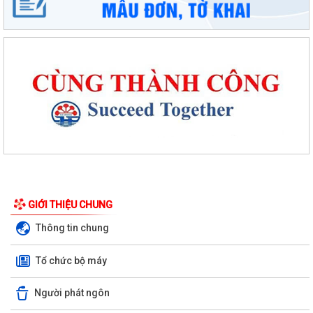
Phường An Dương tổ chức bồi dưỡng, tập huấn lý luận chính trị hè
năm 2026 cho đội ngũ cán bộ quản...
PHƯỜNG AN DƯƠNG TRIỂN KHAI QUYẾT LIỆT CHIẾN DỊCH 90 NGÀY
LÀM SẠCH, LÀM GIÀU, CHUẨN HÓA DỮ LIỆU...
GIỚI THIỆU CHUNG
PHƯỜNG AN DƯƠNG KHÁNH THÀNH NHÀ ĐẠI ĐOÀN KẾT TẠI TỔ DÂN
Thông tin chung
PHỐ NAM HÀ
Tổ chức bộ máy
ỦY BAN MTTQ VIỆT NAM PHƯỜNG AN DƯƠNG TỔ CHỨC HỘI NGHỊ LẦN
THỨ 4, NHIỆM KỲ 2025 – 2030
Người phát ngôn
Đoàn lãnh đạo phường An Dương thăm, tặng quà người có công và gia