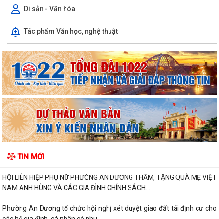
đình chính sách nhân kỷ niệm 79...
Di sản - Văn hóa
ỦY BAN MẶT TRẬN TỔ QUỐC VIỆT NAM PHƯỜNG AN DƯƠNG TỔ
Tác phẩm Văn học, nghệ thuật
CHỨC HỘI NGHỊ GIAO BAN CÔNG TÁC MẶT TRẬN ĐÁNH...
THÔNG BÁO VỀ VIỆC KÊ KHAI, ĐỐI CHIẾU CƠ SỞ DỮ LIỆU ĐẤT ĐAI
TRÊN ĐỊA BÀN PHƯỜNG AN DƯƠNG
THÔNG BÁO CÔNG KHAI ĐƯỜNG DÂY NÓNG TIẾP NHẬN PHẢN ÁNH, TỐ
GIÁC HÀNH VI KINH DOANH HÀNG GIẢ, HÀNG...
PHƯỜNG AN DƯƠNG THÔNG BÁO CÔNG KHAI SỐ ĐIỆN THOẠI ĐƯỜNG
DÂY NÓNG VÀ TRANG FACEBOOK TIẾP NHẬN THÔNG...
ỦY BAN NHÂN DÂN PHƯỜNG AN DƯƠNG PHÊ DUYỆT QUYẾT ĐỊNH VỀ
TIN MỚI
VIỆC GIAO ĐẤT Ở TÁI ĐỊNH CƯ
HỘI LIÊN HIỆP PHỤ NỮ PHƯỜNG AN DƯƠNG THĂM, TẶNG QUÀ MẸ VIỆT
NAM ANH HÙNG VÀ CÁC GIA ĐÌNH CHÍNH SÁCH...
Phường An Dương tổ chức hội nghị xét duyệt giao đất tái định cư cho
các hộ gia đình, cá nhân có nhu...