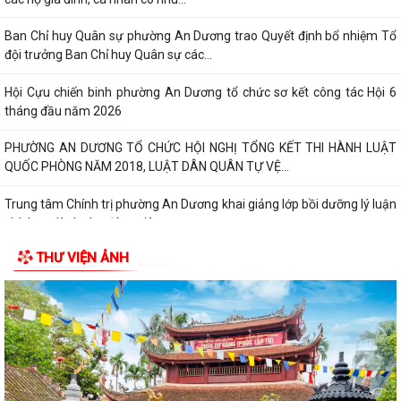
Ban Chỉ huy Quân sự phường An Dương trao Quyết định bổ nhiệm Tổ
đội trưởng Ban Chỉ huy Quân sự các...
Hội Cựu chiến binh phường An Dương tổ chức sơ kết công tác Hội 6
tháng đầu năm 2026
PHƯỜNG AN DƯƠNG TỔ CHỨC HỘI NGHỊ TỔNG KẾT THI HÀNH LUẬT
QUỐC PHÒNG NĂM 2018, LUẬT DÂN QUÂN TỰ VỆ...
Trung tâm Chính trị phường An Dương khai giảng lớp bồi dưỡng lý luận
chính trị dành cho đảng viên...
THƯ VIỆN ẢNH
HỘI ĐỒNG NHÂN DÂN PHƯỜNG AN DƯƠNG TỔ CHỨC HỘI NGHỊ TIẾP
XÚC CỬ TRI TRƯỚC KỲ HỌP THƯỜNG LỆ GIỮA NĂM...
HỘI NGHỊ GIAO BAN GIỮA LÃNH ĐẠO ỦY BAN NHÂN DÂN PHƯỜNG VỚI
CÁC TỔ TRƯỞNG TỔ DÂN PHỐ TRÊN ĐỊA BÀN
PHƯỜNG AN DƯƠNG CÔNG BỐ CÁC QUYẾT ĐỊNH VỀ TỔ CHỨC, CÁN
BỘ MẶT TRẬN VÀ CÁC ĐOÀN THỂ TẠI CÁC TỔ DÂN...