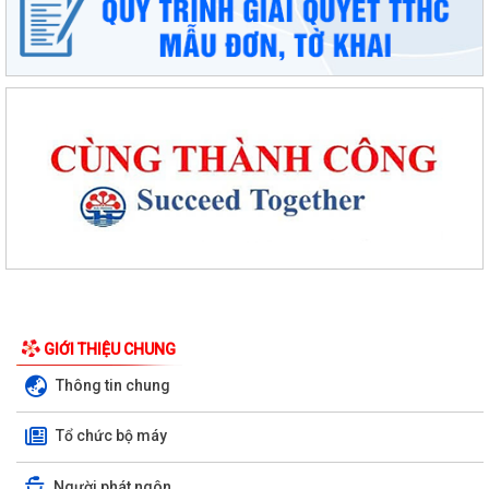
Phường An Dương tổ chức bồi dưỡng, tập huấn lý luận chính trị hè
năm 2026 cho đội ngũ cán bộ quản...
PHƯỜNG AN DƯƠNG TRIỂN KHAI QUYẾT LIỆT CHIẾN DỊCH 90 NGÀY
LÀM SẠCH, LÀM GIÀU, CHUẨN HÓA DỮ LIỆU...
GIỚI THIỆU CHUNG
PHƯỜNG AN DƯƠNG KHÁNH THÀNH NHÀ ĐẠI ĐOÀN KẾT TẠI TỔ DÂN
Thông tin chung
PHỐ NAM HÀ
Tổ chức bộ máy
ỦY BAN MTTQ VIỆT NAM PHƯỜNG AN DƯƠNG TỔ CHỨC HỘI NGHỊ LẦN
THỨ 4, NHIỆM KỲ 2025 – 2030
Người phát ngôn