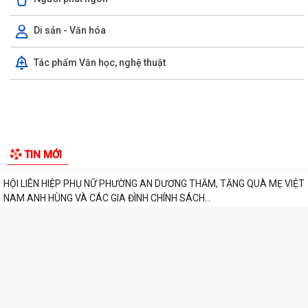
Đoàn lãnh đạo phường An Dương thăm, tặng quà người có công và gia
đình chính sách nhân kỷ niệm 79...
Di sản - Văn hóa
ỦY BAN MẶT TRẬN TỔ QUỐC VIỆT NAM PHƯỜNG AN DƯƠNG TỔ
Tác phẩm Văn học, nghệ thuật
CHỨC HỘI NGHỊ GIAO BAN CÔNG TÁC MẶT TRẬN ĐÁNH...
THÔNG BÁO VỀ VIỆC KÊ KHAI, ĐỐI CHIẾU CƠ SỞ DỮ LIỆU ĐẤT ĐAI
TRÊN ĐỊA BÀN PHƯỜNG AN DƯƠNG
THÔNG BÁO CÔNG KHAI ĐƯỜNG DÂY NÓNG TIẾP NHẬN PHẢN ÁNH, TỐ
GIÁC HÀNH VI KINH DOANH HÀNG GIẢ, HÀNG...
PHƯỜNG AN DƯƠNG THÔNG BÁO CÔNG KHAI SỐ ĐIỆN THOẠI ĐƯỜNG
DÂY NÓNG VÀ TRANG FACEBOOK TIẾP NHẬN THÔNG...
ỦY BAN NHÂN DÂN PHƯỜNG AN DƯƠNG PHÊ DUYỆT QUYẾT ĐỊNH VỀ
TIN MỚI
VIỆC GIAO ĐẤT Ở TÁI ĐỊNH CƯ
HỘI LIÊN HIỆP PHỤ NỮ PHƯỜNG AN DƯƠNG THĂM, TẶNG QUÀ MẸ VIỆT
NAM ANH HÙNG VÀ CÁC GIA ĐÌNH CHÍNH SÁCH...