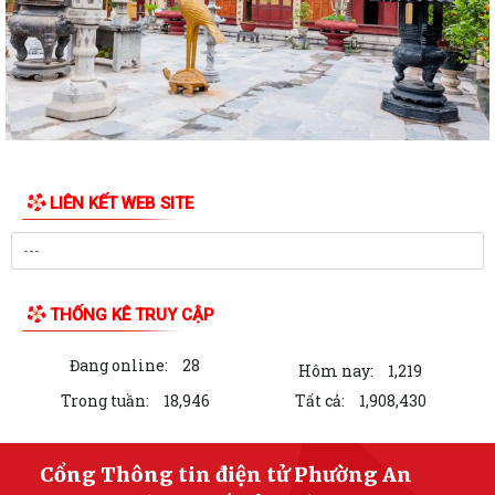
PHƯỜNG AN DƯƠNG TỔ CHỨC HỘI NGHỊ TỔNG KẾT THI HÀNH LUẬT
QUỐC PHÒNG NĂM 2018, LUẬT DÂN QUÂN TỰ VỆ...
Trung tâm Chính trị phường An Dương khai giảng lớp bồi dưỡng lý luận
chính trị dành cho đảng viên...
HỘI ĐỒNG NHÂN DÂN PHƯỜNG AN DƯƠNG TỔ CHỨC HỘI NGHỊ TIẾP
XÚC CỬ TRI TRƯỚC KỲ HỌP THƯỜNG LỆ GIỮA NĂM...
LIÊN KẾT WEB SITE
HỘI NGHỊ GIAO BAN GIỮA LÃNH ĐẠO ỦY BAN NHÂN DÂN PHƯỜNG VỚI
CÁC TỔ TRƯỞNG TỔ DÂN PHỐ TRÊN ĐỊA BÀN
PHƯỜNG AN DƯƠNG CÔNG BỐ CÁC QUYẾT ĐỊNH VỀ TỔ CHỨC, CÁN
BỘ MẶT TRẬN VÀ CÁC ĐOÀN THỂ TẠI CÁC TỔ DÂN...
THỐNG KÊ TRUY CẬP
THƯ NGỎ VẬN ĐỘNG ỦNG HỘ QUỸ "ĐỀN ƠN ĐÁP NGHĨA" PHƯỜNG AN
Đang online:
28
DƯƠNG NĂM 2026
Hôm nay:
1,219
Trong tuần:
18,946
Tất cả:
1,908,430
PHƯỜNG AN DƯƠNG TỔ CHỨC LỄ CHÀO CỜ VÀ SINH HOẠT DƯỚI CỜ
THÁNG 7; PHÁT ĐỘNG ỦNG HỘ QUỸ "ĐỀN ƠN ĐÁP...
Cổng Thông tin điện tử Phường An
Chi bộ Văn phòng Đảng ủy tổ chức sinh hoạt chuyên đề với chủ đề "Kết