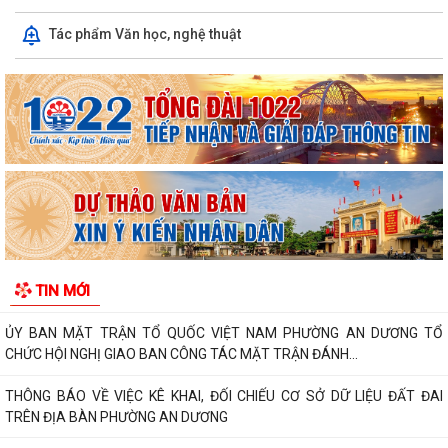
Phường An Dương tổ chức bồi dưỡng, tập huấn lý luận chính trị hè
Tác phẩm Văn học, nghệ thuật
năm 2026 cho đội ngũ cán bộ quản...
PHƯỜNG AN DƯƠNG TRIỂN KHAI QUYẾT LIỆT CHIẾN DỊCH 90 NGÀY
LÀM SẠCH, LÀM GIÀU, CHUẨN HÓA DỮ LIỆU...
PHƯỜNG AN DƯƠNG KHÁNH THÀNH NHÀ ĐẠI ĐOÀN KẾT TẠI TỔ DÂN
PHỐ NAM HÀ
ỦY BAN MTTQ VIỆT NAM PHƯỜNG AN DƯƠNG TỔ CHỨC HỘI NGHỊ LẦN
THỨ 4, NHIỆM KỲ 2025 – 2030
Đoàn lãnh đạo phường An Dương thăm, tặng quà người có công và gia
TIN MỚI
đình chính sách nhân kỷ niệm 79...
ỦY BAN MẶT TRẬN TỔ QUỐC VIỆT NAM PHƯỜNG AN DƯƠNG TỔ
CHỨC HỘI NGHỊ GIAO BAN CÔNG TÁC MẶT TRẬN ĐÁNH...
THÔNG BÁO VỀ VIỆC KÊ KHAI, ĐỐI CHIẾU CƠ SỞ DỮ LIỆU ĐẤT ĐAI
TRÊN ĐỊA BÀN PHƯỜNG AN DƯƠNG