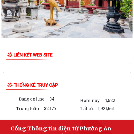
THƯ NGỎ VẬN ĐỘNG ỦNG HỘ QUỸ "ĐỀN ƠN ĐÁP NGHĨA" PHƯỜNG AN
DƯƠNG NĂM 2026
PHƯỜNG AN DƯƠNG TỔ CHỨC LỄ CHÀO CỜ VÀ SINH HOẠT DƯỚI CỜ
THÁNG 7; PHÁT ĐỘNG ỦNG HỘ QUỸ "ĐỀN ƠN ĐÁP...
Chi bộ Văn phòng Đảng ủy tổ chức sinh hoạt chuyên đề với chủ đề "Kết
quả lãnh đạo công tác tham...
LIÊN KẾT WEB SITE
ÁP THẤP NHIỆT ĐỚI CÓ KHẢ NĂNG MẠNH LÊN THÀNH BÃO
Công điện về ứng phó áp thấp nhiệt đới có khả năng mạnh lên thành
bão
THỐNG KÊ TRUY CẬP
Công văn triển khai thực hiện các TTHC được cắt giảm, đơn giản hóa,
bãi bỏ theo các Nghị quyết của...
Đang online:
34
Hôm nay:
4,522
Hội nghị triển khai nhiệm vụ công tác sau thành lập, tổ chức lại các
Trong tuần:
32,177
Tất cả:
1,921,661
phòng chuyên môn thuộc UBND...
HỘI NGHỊ CÔNG BỐ THÀNH LẬP CÁC CÔNG ĐOÀN CƠ SỞ TRỰC
Cổng Thông tin điện tử Phường An
THUỘC CÔNG ĐOÀN PHƯỜNG AN DƯƠNG