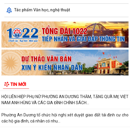
ỦY BAN MẶT TRẬN TỔ QUỐC VIỆT NAM PHƯỜNG AN DƯƠNG TỔ
Tác phẩm Văn học, nghệ thuật
CHỨC HỘI NGHỊ GIAO BAN CÔNG TÁC MẶT TRẬN ĐÁNH...
THÔNG BÁO VỀ VIỆC KÊ KHAI, ĐỐI CHIẾU CƠ SỞ DỮ LIỆU ĐẤT ĐAI
TRÊN ĐỊA BÀN PHƯỜNG AN DƯƠNG
THÔNG BÁO CÔNG KHAI ĐƯỜNG DÂY NÓNG TIẾP NHẬN PHẢN ÁNH, TỐ
GIÁC HÀNH VI KINH DOANH HÀNG GIẢ, HÀNG...
PHƯỜNG AN DƯƠNG THÔNG BÁO CÔNG KHAI SỐ ĐIỆN THOẠI ĐƯỜNG
DÂY NÓNG VÀ TRANG FACEBOOK TIẾP NHẬN THÔNG...
ỦY BAN NHÂN DÂN PHƯỜNG AN DƯƠNG PHÊ DUYỆT QUYẾT ĐỊNH VỀ
TIN MỚI
VIỆC GIAO ĐẤT Ở TÁI ĐỊNH CƯ
HỘI LIÊN HIỆP PHỤ NỮ PHƯỜNG AN DƯƠNG THĂM, TẶNG QUÀ MẸ VIỆT
NAM ANH HÙNG VÀ CÁC GIA ĐÌNH CHÍNH SÁCH...
Phường An Dương tổ chức hội nghị xét duyệt giao đất tái định cư cho
các hộ gia đình, cá nhân có nhu...