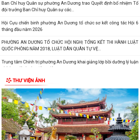
Ban Chỉ huy Quân sự phường An Dương trao Quyết định bổ nhiệm Tổ
đội trưởng Ban Chỉ huy Quân sự các...
Hội Cựu chiến binh phường An Dương tổ chức sơ kết công tác Hội 6
tháng đầu năm 2026
PHƯỜNG AN DƯƠNG TỔ CHỨC HỘI NGHỊ TỔNG KẾT THI HÀNH LUẬT
QUỐC PHÒNG NĂM 2018, LUẬT DÂN QUÂN TỰ VỆ...
Trung tâm Chính trị phường An Dương khai giảng lớp bồi dưỡng lý luận
chính trị dành cho đảng viên...
THƯ VIỆN ẢNH
HỘI ĐỒNG NHÂN DÂN PHƯỜNG AN DƯƠNG TỔ CHỨC HỘI NGHỊ TIẾP
XÚC CỬ TRI TRƯỚC KỲ HỌP THƯỜNG LỆ GIỮA NĂM...
HỘI NGHỊ GIAO BAN GIỮA LÃNH ĐẠO ỦY BAN NHÂN DÂN PHƯỜNG VỚI
CÁC TỔ TRƯỞNG TỔ DÂN PHỐ TRÊN ĐỊA BÀN
PHƯỜNG AN DƯƠNG CÔNG BỐ CÁC QUYẾT ĐỊNH VỀ TỔ CHỨC, CÁN
BỘ MẶT TRẬN VÀ CÁC ĐOÀN THỂ TẠI CÁC TỔ DÂN...