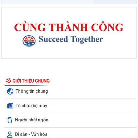
Phường An Dương tổ chức bồi dưỡng, tập huấn lý luận chính trị hè
năm 2026 cho đội ngũ cán bộ quản...
PHƯỜNG AN DƯƠNG TRIỂN KHAI QUYẾT LIỆT CHIẾN DỊCH 90 NGÀY
LÀM SẠCH, LÀM GIÀU, CHUẨN HÓA DỮ LIỆU...
GIỚI THIỆU CHUNG
PHƯỜNG AN DƯƠNG KHÁNH THÀNH NHÀ ĐẠI ĐOÀN KẾT TẠI TỔ DÂN
Thông tin chung
PHỐ NAM HÀ
Tổ chức bộ máy
ỦY BAN MTTQ VIỆT NAM PHƯỜNG AN DƯƠNG TỔ CHỨC HỘI NGHỊ LẦN
THỨ 4, NHIỆM KỲ 2025 – 2030
Người phát ngôn
Đoàn lãnh đạo phường An Dương thăm, tặng quà người có công và gia
đình chính sách nhân kỷ niệm 79...
Di sản - Văn hóa