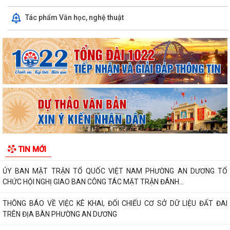
PHƯỜNG AN DƯƠNG TRIỂN KHAI QUYẾT LIỆT CHIẾN DỊCH 90 NGÀY
Tác phẩm Văn học, nghệ thuật
LÀM SẠCH, LÀM GIÀU, CHUẨN HÓA DỮ LIỆU...
PHƯỜNG AN DƯƠNG KHÁNH THÀNH NHÀ ĐẠI ĐOÀN KẾT TẠI TỔ DÂN
PHỐ NAM HÀ
ỦY BAN MTTQ VIỆT NAM PHƯỜNG AN DƯƠNG TỔ CHỨC HỘI NGHỊ LẦN
THỨ 4, NHIỆM KỲ 2025 – 2030
Đoàn lãnh đạo phường An Dương thăm, tặng quà người có công và gia
đình chính sách nhân kỷ niệm 79...
ỦY BAN MẶT TRẬN TỔ QUỐC VIỆT NAM PHƯỜNG AN DƯƠNG TỔ
TIN MỚI
CHỨC HỘI NGHỊ GIAO BAN CÔNG TÁC MẶT TRẬN ĐÁNH...
THÔNG BÁO VỀ VIỆC KÊ KHAI, ĐỐI CHIẾU CƠ SỞ DỮ LIỆU ĐẤT ĐAI
TRÊN ĐỊA BÀN PHƯỜNG AN DƯƠNG
THÔNG BÁO CÔNG KHAI ĐƯỜNG DÂY NÓNG TIẾP NHẬN PHẢN ÁNH, TỐ
GIÁC HÀNH VI KINH DOANH HÀNG GIẢ, HÀNG...