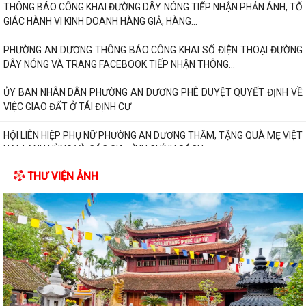
PHƯỜNG AN DƯƠNG THÔNG BÁO CÔNG KHAI SỐ ĐIỆN THOẠI ĐƯỜNG
DÂY NÓNG VÀ TRANG FACEBOOK TIẾP NHẬN THÔNG...
ỦY BAN NHÂN DÂN PHƯỜNG AN DƯƠNG PHÊ DUYỆT QUYẾT ĐỊNH VỀ
VIỆC GIAO ĐẤT Ở TÁI ĐỊNH CƯ
HỘI LIÊN HIỆP PHỤ NỮ PHƯỜNG AN DƯƠNG THĂM, TẶNG QUÀ MẸ VIỆT
NAM ANH HÙNG VÀ CÁC GIA ĐÌNH CHÍNH SÁCH...
Phường An Dương tổ chức hội nghị xét duyệt giao đất tái định cư cho
các hộ gia đình, cá nhân có nhu...
THƯ VIỆN ẢNH
Ban Chỉ huy Quân sự phường An Dương trao Quyết định bổ nhiệm Tổ
đội trưởng Ban Chỉ huy Quân sự các...
Hội Cựu chiến binh phường An Dương tổ chức sơ kết công tác Hội 6
tháng đầu năm 2026
PHƯỜNG AN DƯƠNG TỔ CHỨC HỘI NGHỊ TỔNG KẾT THI HÀNH LUẬT
QUỐC PHÒNG NĂM 2018, LUẬT DÂN QUÂN TỰ VỆ...