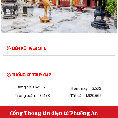
Trung tâm Chính trị phường An Dương khai giảng lớp bồi dưỡng lý luận
chính trị dành cho đảng viên...
HỘI ĐỒNG NHÂN DÂN PHƯỜNG AN DƯƠNG TỔ CHỨC HỘI NGHỊ TIẾP
XÚC CỬ TRI TRƯỚC KỲ HỌP THƯỜNG LỆ GIỮA NĂM...
HỘI NGHỊ GIAO BAN GIỮA LÃNH ĐẠO ỦY BAN NHÂN DÂN PHƯỜNG VỚI
CÁC TỔ TRƯỞNG TỔ DÂN PHỐ TRÊN ĐỊA BÀN
LIÊN KẾT WEB SITE
PHƯỜNG AN DƯƠNG CÔNG BỐ CÁC QUYẾT ĐỊNH VỀ TỔ CHỨC, CÁN
BỘ MẶT TRẬN VÀ CÁC ĐOÀN THỂ TẠI CÁC TỔ DÂN...
THƯ NGỎ VẬN ĐỘNG ỦNG HỘ QUỸ "ĐỀN ƠN ĐÁP NGHĨA" PHƯỜNG AN
DƯƠNG NĂM 2026
THỐNG KÊ TRUY CẬP
PHƯỜNG AN DƯƠNG TỔ CHỨC LỄ CHÀO CỜ VÀ SINH HOẠT DƯỚI CỜ
Đang online:
28
Hôm nay:
3,523
THÁNG 7; PHÁT ĐỘNG ỦNG HỘ QUỸ "ĐỀN ƠN ĐÁP...
Trong tuần:
31,178
Tất cả:
1,920,662
Chi bộ Văn phòng Đảng ủy tổ chức sinh hoạt chuyên đề với chủ đề "Kết
quả lãnh đạo công tác tham...
Cổng Thông tin điện tử Phường An