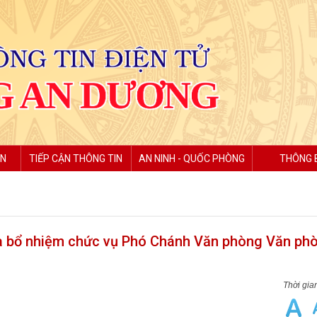
ỆN
TIẾP CẬN THÔNG TIN
AN NINH - QUỐC PHÒNG
THÔNG 
và bổ nhiệm chức vụ Phó Chánh Văn phòng Văn ph