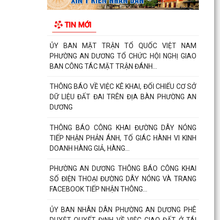
FACEBOOK TIẾP NHẬN THÔNG...
TIN MỚI
ỦY BAN NHÂN DÂN PHƯỜNG AN DƯƠNG PHÊ
DUYỆT QUYẾT ĐỊNH VỀ VIỆC GIAO ĐẤT Ở TÁI
ĐỊNH CƯ
HỘI LIÊN HIỆP PHỤ NỮ PHƯỜNG AN DƯƠNG
THĂM, TẶNG QUÀ MẸ VIỆT NAM ANH HÙNG VÀ
CÁC GIA ĐÌNH CHÍNH SÁCH...
Phường An Dương tổ chức hội nghị xét duyệt
giao đất tái định cư cho các hộ gia đình, cá nhân
có nhu...
Ban Chỉ huy Quân sự phường An Dương trao
Quyết định bổ nhiệm Tổ đội trưởng Ban Chỉ huy
Quân sự các...
Hội Cựu chiến binh phường An Dương tổ chức
sơ kết công tác Hội 6 tháng đầu năm 2026