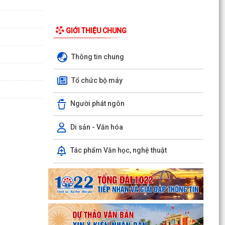
ỦY BAN MTTQ VIỆT NAM PHƯỜNG AN DƯƠNG
TỔ CHỨC HỘI NGHỊ LẦN THỨ 4, NHIỆM KỲ 2025
– 2030
GIỚI THIỆU CHUNG
Đoàn lãnh đạo phường An Dương thăm, tặng
Thông tin chung
quà người có công và gia đình chính sách nhân
kỷ niệm 79...
Tổ chức bộ máy
ỦY BAN MẶT TRẬN TỔ QUỐC VIỆT NAM
PHƯỜNG AN DƯƠNG TỔ CHỨC HỘI NGHỊ GIAO
Người phát ngôn
BAN CÔNG TÁC MẶT TRẬN ĐÁNH...
Di sản - Văn hóa
THÔNG BÁO VỀ VIỆC KÊ KHAI, ĐỐI CHIẾU CƠ SỞ
DỮ LIỆU ĐẤT ĐAI TRÊN ĐỊA BÀN PHƯỜNG AN
Tác phẩm Văn học, nghệ thuật
DƯƠNG
THÔNG BÁO CÔNG KHAI ĐƯỜNG DÂY NÓNG
TIẾP NHẬN PHẢN ÁNH, TỐ GIÁC HÀNH VI KINH
DOANH HÀNG GIẢ, HÀNG...
PHƯỜNG AN DƯƠNG THÔNG BÁO CÔNG KHAI
SỐ ĐIỆN THOẠI ĐƯỜNG DÂY NÓNG VÀ TRANG