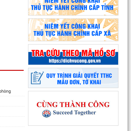
Phường An Dương tổ chức bồi dưỡng, tập huấn
lý luận chính trị hè năm 2026 cho đội ngũ cán bộ
quản...
PHƯỜNG AN DƯƠNG TRIỂN KHAI QUYẾT LIỆT
 phòng
CHIẾN DỊCH 90 NGÀY LÀM SẠCH, LÀM GIÀU,
CHUẨN HÓA DỮ LIỆU...
PHƯỜNG AN DƯƠNG KHÁNH THÀNH NHÀ ĐẠI
ĐOÀN KẾT TẠI TỔ DÂN PHỐ NAM HÀ