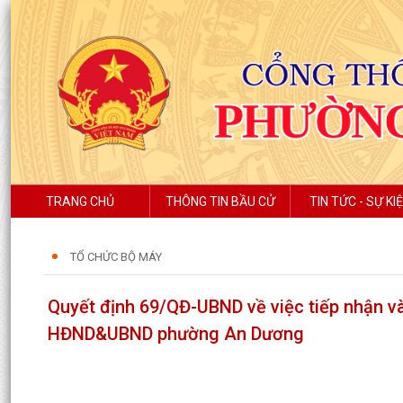
TRANG CHỦ
THÔNG TIN BẦU CỬ
TIN TỨC - SỰ KI
TỔ CHỨC BỘ MÁY
Quyết định 69/QĐ-UBND về việc tiếp nhận 
HĐND&UBND phường An Dương