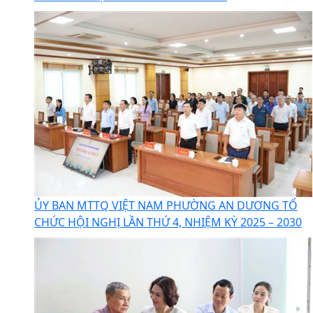
ỦY BAN MTTQ VIỆT NAM PHƯỜNG AN DƯƠNG TỔ
CHỨC HỘI NGHỊ LẦN THỨ 4, NHIỆM KỲ 2025 – 2030