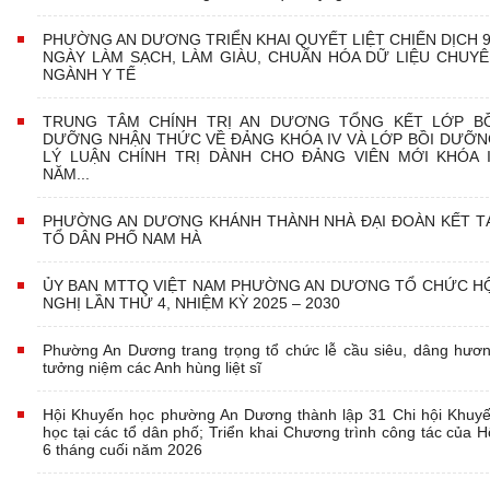
PHƯỜNG AN DƯƠNG TRIỂN KHAI QUYẾT LIỆT CHIẾN DỊCH 
NGÀY LÀM SẠCH, LÀM GIÀU, CHUẨN HÓA DỮ LIỆU CHUY
NGÀNH Y TẾ
TRUNG TÂM CHÍNH TRỊ AN DƯƠNG TỔNG KẾT LỚP BỒ
DƯỠNG NHẬN THỨC VỀ ĐẢNG KHÓA IV VÀ LỚP BỒI DƯỠ
LÝ LUẬN CHÍNH TRỊ DÀNH CHO ĐẢNG VIÊN MỚI KHÓA I
NĂM...
PHƯỜNG AN DƯƠNG KHÁNH THÀNH NHÀ ĐẠI ĐOÀN KẾT T
TỔ DÂN PHỐ NAM HÀ
ỦY BAN MTTQ VIỆT NAM PHƯỜNG AN DƯƠNG TỔ CHỨC H
NGHỊ LẦN THỨ 4, NHIỆM KỲ 2025 – 2030
Phường An Dương trang trọng tổ chức lễ cầu siêu, dâng hươ
tưởng niệm các Anh hùng liệt sĩ
Hội Khuyến học phường An Dương thành lập 31 Chi hội Khuy
học tại các tổ dân phố; Triển khai Chương trình công tác của H
6 tháng cuối năm 2026