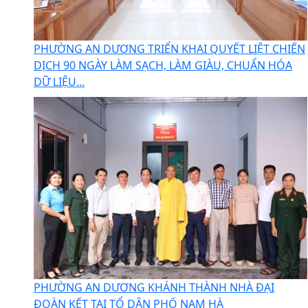
PHƯỜNG AN DƯƠNG TRIỂN KHAI QUYẾT LIỆT CHIẾN
DỊCH 90 NGÀY LÀM SẠCH, LÀM GIÀU, CHUẨN HÓA
DỮ LIỆU...
PHƯỜNG AN DƯƠNG KHÁNH THÀNH NHÀ ĐẠI
ĐOÀN KẾT TẠI TỔ DÂN PHỐ NAM HÀ