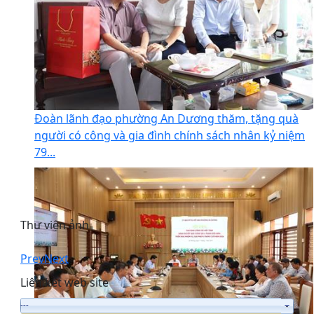
Đoàn lãnh đạo phường An Dương thăm, tặng quà
người có công và gia đình chính sách nhân kỷ niệm
79...
Thư viện ảnh