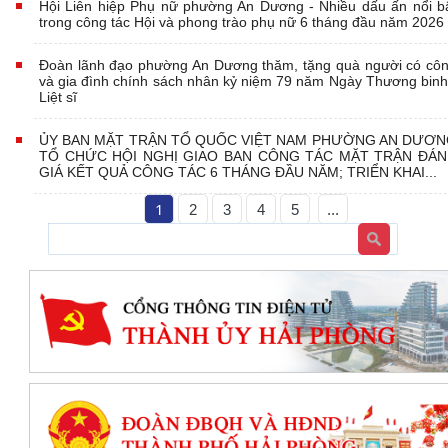
Hội Liên hiệp Phụ nữ phường An Dương - Nhiều dấu ấn nổi b
trong công tác Hội và phong trào phụ nữ 6 tháng đầu năm 2026
Đoàn lãnh đạo phường An Dương thăm, tặng quà người có cô
và gia đình chính sách nhân kỷ niệm 79 năm Ngày Thương binh
Liệt sĩ
ỦY BAN MẶT TRẬN TỔ QUỐC VIỆT NAM PHƯỜNG AN DƯƠ
TỔ CHỨC HỘI NGHỊ GIAO BAN CÔNG TÁC MẶT TRẬN ĐÁ
GIÁ KẾT QUẢ CÔNG TÁC 6 THÁNG ĐẦU NĂM; TRIỂN KHAI...
1
2
3
4
5
...