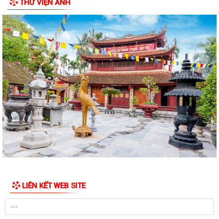
THƯ VIỆN ẢNH
HỘI ĐỒNG NHÂN DÂN PHƯỜNG AN DƯƠNG TỔ CHỨC HỘI NGHỊ TIẾP
XÚC CỬ TRI TRƯỚC KỲ HỌP THƯỜNG LỆ GIỮA NĂM...
HỘI NGHỊ GIAO BAN GIỮA LÃNH ĐẠO ỦY BAN NHÂN DÂN PHƯỜNG VỚI
CÁC TỔ TRƯỞNG TỔ DÂN PHỐ TRÊN ĐỊA BÀN
PHƯỜNG AN DƯƠNG CÔNG BỐ CÁC QUYẾT ĐỊNH VỀ TỔ CHỨC, CÁN
BỘ MẶT TRẬN VÀ CÁC ĐOÀN THỂ TẠI CÁC TỔ DÂN...
THƯ NGỎ VẬN ĐỘNG ỦNG HỘ QUỸ "ĐỀN ƠN ĐÁP NGHĨA" PHƯỜNG AN
DƯƠNG NĂM 2026
PHƯỜNG AN DƯƠNG TỔ CHỨC LỄ CHÀO CỜ VÀ SINH HOẠT DƯỚI CỜ
THÁNG 7; PHÁT ĐỘNG ỦNG HỘ QUỸ "ĐỀN ƠN ĐÁP...
Chi bộ Văn phòng Đảng ủy tổ chức sinh hoạt chuyên đề với chủ đề "Kết
quả lãnh đạo công tác tham...
LIÊN KẾT WEB SITE
ÁP THẤP NHIỆT ĐỚI CÓ KHẢ NĂNG MẠNH LÊN THÀNH BÃO
Công điện về ứng phó áp thấp nhiệt đới có khả năng mạnh lên thành
bão