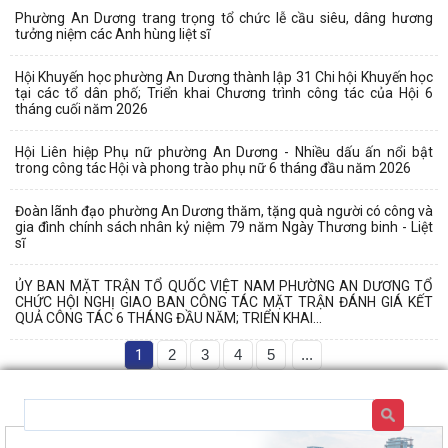
Phường An Dương trang trọng tổ chức lễ cầu siêu, dâng hương
tưởng niệm các Anh hùng liệt sĩ
Hội Khuyến học phường An Dương thành lập 31 Chi hội Khuyến học
tại các tổ dân phố; Triển khai Chương trình công tác của Hội 6
tháng cuối năm 2026
Hội Liên hiệp Phụ nữ phường An Dương - Nhiều dấu ấn nổi bật
trong công tác Hội và phong trào phụ nữ 6 tháng đầu năm 2026
Đoàn lãnh đạo phường An Dương thăm, tặng quà người có công và
gia đình chính sách nhân kỷ niệm 79 năm Ngày Thương binh - Liệt
sĩ
ỦY BAN MẶT TRẬN TỔ QUỐC VIỆT NAM PHƯỜNG AN DƯƠNG TỔ
CHỨC HỘI NGHỊ GIAO BAN CÔNG TÁC MẶT TRẬN ĐÁNH GIÁ KẾT
QUẢ CÔNG TÁC 6 THÁNG ĐẦU NĂM; TRIỂN KHAI...
1
2
3
4
5
...