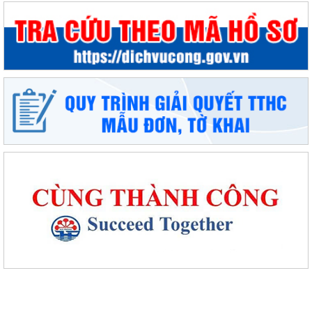
Phường An Dương tổ chức bồi dưỡng, tập huấn lý luận chính trị hè
năm 2026 cho đội ngũ cán bộ quản...
PHƯỜNG AN DƯƠNG TRIỂN KHAI QUYẾT LIỆT CHIẾN DỊCH 90 NGÀY
LÀM SẠCH, LÀM GIÀU, CHUẨN HÓA DỮ LIỆU...