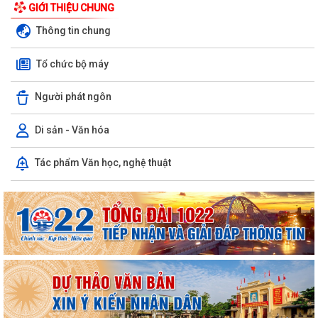
GIỚI THIỆU CHUNG
PHƯỜNG AN DƯƠNG KHÁNH THÀNH NHÀ ĐẠI ĐOÀN KẾT TẠI TỔ DÂN
Thông tin chung
PHỐ NAM HÀ
Tổ chức bộ máy
ỦY BAN MTTQ VIỆT NAM PHƯỜNG AN DƯƠNG TỔ CHỨC HỘI NGHỊ LẦN
THỨ 4, NHIỆM KỲ 2025 – 2030
Người phát ngôn
Đoàn lãnh đạo phường An Dương thăm, tặng quà người có công và gia
đình chính sách nhân kỷ niệm 79...
Di sản - Văn hóa
ỦY BAN MẶT TRẬN TỔ QUỐC VIỆT NAM PHƯỜNG AN DƯƠNG TỔ
Tác phẩm Văn học, nghệ thuật
CHỨC HỘI NGHỊ GIAO BAN CÔNG TÁC MẶT TRẬN ĐÁNH...
THÔNG BÁO VỀ VIỆC KÊ KHAI, ĐỐI CHIẾU CƠ SỞ DỮ LIỆU ĐẤT ĐAI
TRÊN ĐỊA BÀN PHƯỜNG AN DƯƠNG
THÔNG BÁO CÔNG KHAI ĐƯỜNG DÂY NÓNG TIẾP NHẬN PHẢN ÁNH, TỐ
GIÁC HÀNH VI KINH DOANH HÀNG GIẢ, HÀNG...
PHƯỜNG AN DƯƠNG THÔNG BÁO CÔNG KHAI SỐ ĐIỆN THOẠI ĐƯỜNG
DÂY NÓNG VÀ TRANG FACEBOOK TIẾP NHẬN THÔNG...