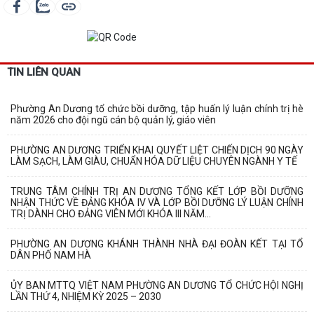
TIN LIÊN QUAN
Phường An Dương tổ chức bồi dưỡng, tập huấn lý luận chính trị hè
năm 2026 cho đội ngũ cán bộ quản lý, giáo viên
PHƯỜNG AN DƯƠNG TRIỂN KHAI QUYẾT LIỆT CHIẾN DỊCH 90 NGÀY
LÀM SẠCH, LÀM GIÀU, CHUẨN HÓA DỮ LIỆU CHUYÊN NGÀNH Y TẾ
TRUNG TÂM CHÍNH TRỊ AN DƯƠNG TỔNG KẾT LỚP BỒI DƯỠNG
NHẬN THỨC VỀ ĐẢNG KHÓA IV VÀ LỚP BỒI DƯỠNG LÝ LUẬN CHÍNH
TRỊ DÀNH CHO ĐẢNG VIÊN MỚI KHÓA III NĂM...
PHƯỜNG AN DƯƠNG KHÁNH THÀNH NHÀ ĐẠI ĐOÀN KẾT TẠI TỔ
DÂN PHỐ NAM HÀ
ỦY BAN MTTQ VIỆT NAM PHƯỜNG AN DƯƠNG TỔ CHỨC HỘI NGHỊ
LẦN THỨ 4, NHIỆM KỲ 2025 – 2030