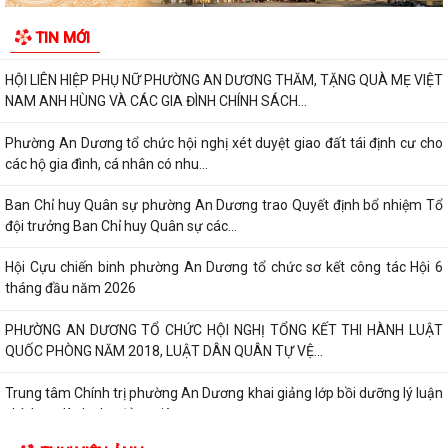
ỦY BAN NHÂN DÂN PHƯỜNG AN DƯƠNG PHÊ DUYỆT QUYẾT ĐỊNH VỀ
TIN MỚI
VIỆC GIAO ĐẤT Ở TÁI ĐỊNH CƯ
HỘI LIÊN HIỆP PHỤ NỮ PHƯỜNG AN DƯƠNG THĂM, TẶNG QUÀ MẸ VIỆT
NAM ANH HÙNG VÀ CÁC GIA ĐÌNH CHÍNH SÁCH...
Phường An Dương tổ chức hội nghị xét duyệt giao đất tái định cư cho
các hộ gia đình, cá nhân có nhu...
Ban Chỉ huy Quân sự phường An Dương trao Quyết định bổ nhiệm Tổ
đội trưởng Ban Chỉ huy Quân sự các...
Hội Cựu chiến binh phường An Dương tổ chức sơ kết công tác Hội 6
tháng đầu năm 2026
PHƯỜNG AN DƯƠNG TỔ CHỨC HỘI NGHỊ TỔNG KẾT THI HÀNH LUẬT
QUỐC PHÒNG NĂM 2018, LUẬT DÂN QUÂN TỰ VỆ...
Trung tâm Chính trị phường An Dương khai giảng lớp bồi dưỡng lý luận
chính trị dành cho đảng viên...