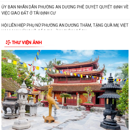
ỦY BAN NHÂN DÂN PHƯỜNG AN DƯƠNG PHÊ DUYỆT QUYẾT ĐỊNH VỀ
VIỆC GIAO ĐẤT Ở TÁI ĐỊNH CƯ
HỘI LIÊN HIỆP PHỤ NỮ PHƯỜNG AN DƯƠNG THĂM, TẶNG QUÀ MẸ VIỆT
NAM ANH HÙNG VÀ CÁC GIA ĐÌNH CHÍNH SÁCH...
Phường An Dương tổ chức hội nghị xét duyệt giao đất tái định cư cho
THƯ VIỆN ẢNH
các hộ gia đình, cá nhân có nhu...
Ban Chỉ huy Quân sự phường An Dương trao Quyết định bổ nhiệm Tổ
đội trưởng Ban Chỉ huy Quân sự các...
Hội Cựu chiến binh phường An Dương tổ chức sơ kết công tác Hội 6
tháng đầu năm 2026
PHƯỜNG AN DƯƠNG TỔ CHỨC HỘI NGHỊ TỔNG KẾT THI HÀNH LUẬT
QUỐC PHÒNG NĂM 2018, LUẬT DÂN QUÂN TỰ VỆ...
Trung tâm Chính trị phường An Dương khai giảng lớp bồi dưỡng lý luận
chính trị dành cho đảng viên...
HỘI ĐỒNG NHÂN DÂN PHƯỜNG AN DƯƠNG TỔ CHỨC HỘI NGHỊ TIẾP