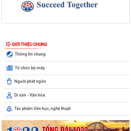
GIỚI THIỆU CHUNG
Thông tin chung
Tổ chức bộ máy
Người phát ngôn
Di sản - Văn hóa
Phường An Dương tổ chức bồi dưỡng, tập huấn lý luận chính trị hè
năm 2026 cho đội ngũ cán bộ quản...
Tác phẩm Văn học, nghệ thuật
PHƯỜNG AN DƯƠNG TRIỂN KHAI QUYẾT LIỆT CHIẾN DỊCH 90 NGÀY
LÀM SẠCH, LÀM GIÀU, CHUẨN HÓA DỮ LIỆU...