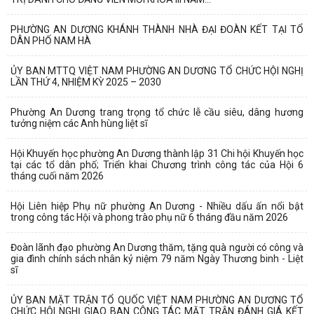
PHƯỜNG AN DƯƠNG KHÁNH THÀNH NHÀ ĐẠI ĐOÀN KẾT TẠI TỔ
DÂN PHỐ NAM HÀ
ỦY BAN MTTQ VIỆT NAM PHƯỜNG AN DƯƠNG TỔ CHỨC HỘI NGHỊ
LẦN THỨ 4, NHIỆM KỲ 2025 – 2030
Phường An Dương trang trọng tổ chức lễ cầu siêu, dâng hương
tưởng niệm các Anh hùng liệt sĩ
Hội Khuyến học phường An Dương thành lập 31 Chi hội Khuyến học
tại các tổ dân phố; Triển khai Chương trình công tác của Hội 6
tháng cuối năm 2026
Hội Liên hiệp Phụ nữ phường An Dương - Nhiều dấu ấn nổi bật
trong công tác Hội và phong trào phụ nữ 6 tháng đầu năm 2026
Đoàn lãnh đạo phường An Dương thăm, tặng quà người có công và
gia đình chính sách nhân kỷ niệm 79 năm Ngày Thương binh - Liệt
sĩ
ỦY BAN MẶT TRẬN TỔ QUỐC VIỆT NAM PHƯỜNG AN DƯƠNG TỔ
CHỨC HỘI NGHỊ GIAO BAN CÔNG TÁC MẶT TRẬN ĐÁNH GIÁ KẾT