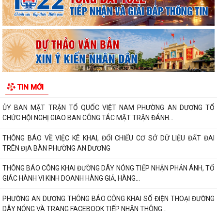
PHƯỜNG AN DƯƠNG KHÁNH THÀNH NHÀ ĐẠI ĐOÀN KẾT TẠI TỔ DÂN
PHỐ NAM HÀ
ỦY BAN MTTQ VIỆT NAM PHƯỜNG AN DƯƠNG TỔ CHỨC HỘI NGHỊ LẦN
THỨ 4, NHIỆM KỲ 2025 – 2030
Đoàn lãnh đạo phường An Dương thăm, tặng quà người có công và gia
đình chính sách nhân kỷ niệm 79...
TIN MỚI
ỦY BAN MẶT TRẬN TỔ QUỐC VIỆT NAM PHƯỜNG AN DƯƠNG TỔ
CHỨC HỘI NGHỊ GIAO BAN CÔNG TÁC MẶT TRẬN ĐÁNH...
THÔNG BÁO VỀ VIỆC KÊ KHAI, ĐỐI CHIẾU CƠ SỞ DỮ LIỆU ĐẤT ĐAI
TRÊN ĐỊA BÀN PHƯỜNG AN DƯƠNG
THÔNG BÁO CÔNG KHAI ĐƯỜNG DÂY NÓNG TIẾP NHẬN PHẢN ÁNH, TỐ
GIÁC HÀNH VI KINH DOANH HÀNG GIẢ, HÀNG...
PHƯỜNG AN DƯƠNG THÔNG BÁO CÔNG KHAI SỐ ĐIỆN THOẠI ĐƯỜNG
DÂY NÓNG VÀ TRANG FACEBOOK TIẾP NHẬN THÔNG...