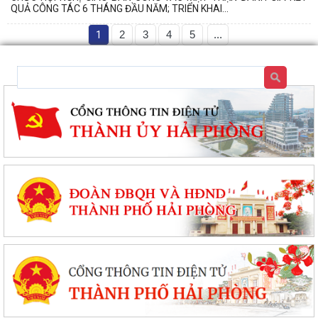
QUẢ CÔNG TÁC 6 THÁNG ĐẦU NĂM; TRIỂN KHAI...
1
2
3
4
5
...