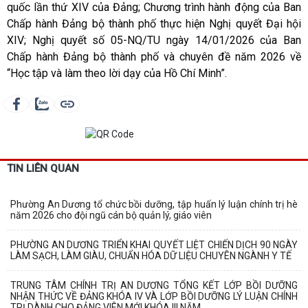
quốc lần thứ XIV của Đảng; Chương trình hành động của Ban
Chấp hành Đảng bộ thành phố thực hiện Nghị quyết Đại hội
XIV; Nghị quyết số 05-NQ/TU ngày 14/01/2026 của Ban
Chấp hành Đảng bộ thành phố và chuyên đề năm 2026 về
“Học tập và làm theo lời dạy của Hồ Chí Minh”.
TIN LIÊN QUAN
Phường An Dương tổ chức bồi dưỡng, tập huấn lý luận chính trị hè
năm 2026 cho đội ngũ cán bộ quản lý, giáo viên
PHƯỜNG AN DƯƠNG TRIỂN KHAI QUYẾT LIỆT CHIẾN DỊCH 90 NGÀY
LÀM SẠCH, LÀM GIÀU, CHUẨN HÓA DỮ LIỆU CHUYÊN NGÀNH Y TẾ
TRUNG TÂM CHÍNH TRỊ AN DƯƠNG TỔNG KẾT LỚP BỒI DƯỠNG
NHẬN THỨC VỀ ĐẢNG KHÓA IV VÀ LỚP BỒI DƯỠNG LÝ LUẬN CHÍNH
TRỊ DÀNH CHO ĐẢNG VIÊN MỚI KHÓA III NĂM...