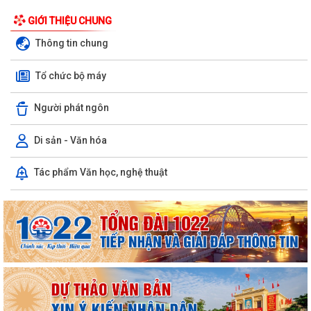
LÀM SẠCH, LÀM GIÀU, CHUẨN HÓA DỮ LIỆU...
GIỚI THIỆU CHUNG
PHƯỜNG AN DƯƠNG KHÁNH THÀNH NHÀ ĐẠI ĐOÀN KẾT TẠI TỔ DÂN
Thông tin chung
PHỐ NAM HÀ
Tổ chức bộ máy
ỦY BAN MTTQ VIỆT NAM PHƯỜNG AN DƯƠNG TỔ CHỨC HỘI NGHỊ LẦN
THỨ 4, NHIỆM KỲ 2025 – 2030
Người phát ngôn
Đoàn lãnh đạo phường An Dương thăm, tặng quà người có công và gia
đình chính sách nhân kỷ niệm 79...
Di sản - Văn hóa
ỦY BAN MẶT TRẬN TỔ QUỐC VIỆT NAM PHƯỜNG AN DƯƠNG TỔ
Tác phẩm Văn học, nghệ thuật
CHỨC HỘI NGHỊ GIAO BAN CÔNG TÁC MẶT TRẬN ĐÁNH...
THÔNG BÁO VỀ VIỆC KÊ KHAI, ĐỐI CHIẾU CƠ SỞ DỮ LIỆU ĐẤT ĐAI
TRÊN ĐỊA BÀN PHƯỜNG AN DƯƠNG
THÔNG BÁO CÔNG KHAI ĐƯỜNG DÂY NÓNG TIẾP NHẬN PHẢN ÁNH, TỐ
GIÁC HÀNH VI KINH DOANH HÀNG GIẢ, HÀNG...
PHƯỜNG AN DƯƠNG THÔNG BÁO CÔNG KHAI SỐ ĐIỆN THOẠI ĐƯỜNG
DÂY NÓNG VÀ TRANG FACEBOOK TIẾP NHẬN THÔNG...