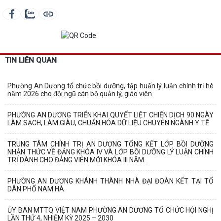
TIN LIÊN QUAN
Phường An Dương tổ chức bồi dưỡng, tập huấn lý luận chính trị hè
năm 2026 cho đội ngũ cán bộ quản lý, giáo viên
PHƯỜNG AN DƯƠNG TRIỂN KHAI QUYẾT LIỆT CHIẾN DỊCH 90 NGÀY
LÀM SẠCH, LÀM GIÀU, CHUẨN HÓA DỮ LIỆU CHUYÊN NGÀNH Y TẾ
TRUNG TÂM CHÍNH TRỊ AN DƯƠNG TỔNG KẾT LỚP BỒI DƯỠNG
NHẬN THỨC VỀ ĐẢNG KHÓA IV VÀ LỚP BỒI DƯỠNG LÝ LUẬN CHÍNH
TRỊ DÀNH CHO ĐẢNG VIÊN MỚI KHÓA III NĂM...
PHƯỜNG AN DƯƠNG KHÁNH THÀNH NHÀ ĐẠI ĐOÀN KẾT TẠI TỔ
DÂN PHỐ NAM HÀ
ỦY BAN MTTQ VIỆT NAM PHƯỜNG AN DƯƠNG TỔ CHỨC HỘI NGHỊ
LẦN THỨ 4, NHIỆM KỲ 2025 – 2030