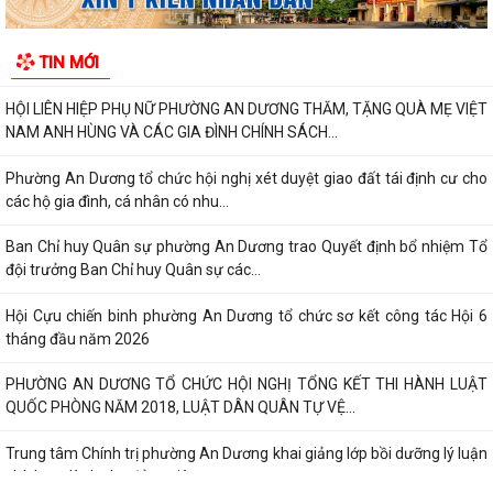
ỦY BAN NHÂN DÂN PHƯỜNG AN DƯƠNG PHÊ DUYỆT QUYẾT ĐỊNH VỀ
TIN MỚI
VIỆC GIAO ĐẤT Ở TÁI ĐỊNH CƯ
HỘI LIÊN HIỆP PHỤ NỮ PHƯỜNG AN DƯƠNG THĂM, TẶNG QUÀ MẸ VIỆT
NAM ANH HÙNG VÀ CÁC GIA ĐÌNH CHÍNH SÁCH...
Phường An Dương tổ chức hội nghị xét duyệt giao đất tái định cư cho
các hộ gia đình, cá nhân có nhu...
Ban Chỉ huy Quân sự phường An Dương trao Quyết định bổ nhiệm Tổ
đội trưởng Ban Chỉ huy Quân sự các...
Hội Cựu chiến binh phường An Dương tổ chức sơ kết công tác Hội 6
tháng đầu năm 2026
PHƯỜNG AN DƯƠNG TỔ CHỨC HỘI NGHỊ TỔNG KẾT THI HÀNH LUẬT
QUỐC PHÒNG NĂM 2018, LUẬT DÂN QUÂN TỰ VỆ...
Trung tâm Chính trị phường An Dương khai giảng lớp bồi dưỡng lý luận
chính trị dành cho đảng viên...