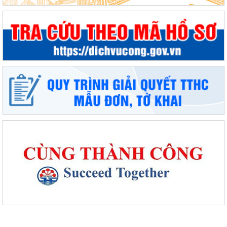
Phường An Dương tổ chức bồi dưỡng, tập huấn lý luận chính trị hè
năm 2026 cho đội ngũ cán bộ quản...
PHƯỜNG AN DƯƠNG TRIỂN KHAI QUYẾT LIỆT CHIẾN DỊCH 90 NGÀY