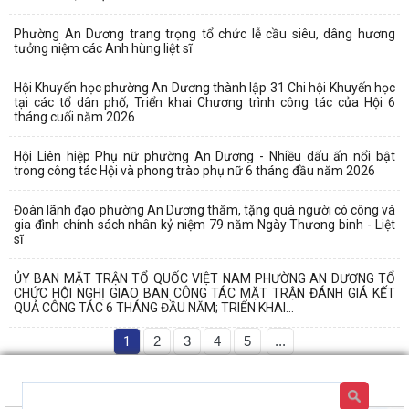
Phường An Dương trang trọng tổ chức lễ cầu siêu, dâng hương
tưởng niệm các Anh hùng liệt sĩ
Hội Khuyến học phường An Dương thành lập 31 Chi hội Khuyến học
tại các tổ dân phố; Triển khai Chương trình công tác của Hội 6
tháng cuối năm 2026
Hội Liên hiệp Phụ nữ phường An Dương - Nhiều dấu ấn nổi bật
trong công tác Hội và phong trào phụ nữ 6 tháng đầu năm 2026
Đoàn lãnh đạo phường An Dương thăm, tặng quà người có công và
gia đình chính sách nhân kỷ niệm 79 năm Ngày Thương binh - Liệt
sĩ
ỦY BAN MẶT TRẬN TỔ QUỐC VIỆT NAM PHƯỜNG AN DƯƠNG TỔ
CHỨC HỘI NGHỊ GIAO BAN CÔNG TÁC MẶT TRẬN ĐÁNH GIÁ KẾT
QUẢ CÔNG TÁC 6 THÁNG ĐẦU NĂM; TRIỂN KHAI...
1
2
3
4
5
...