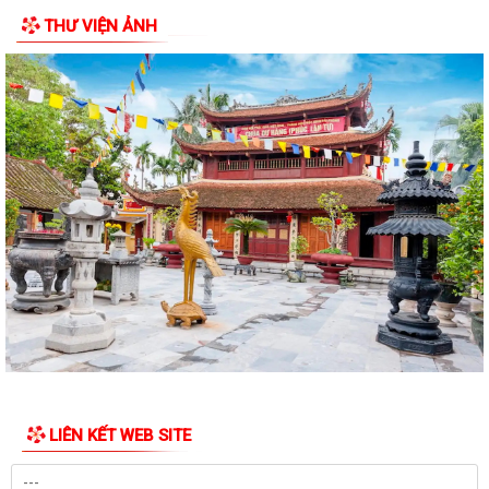
THƯ VIỆN ẢNH
HỘI ĐỒNG NHÂN DÂN PHƯỜNG AN DƯƠNG TỔ CHỨC HỘI NGHỊ TIẾP
XÚC CỬ TRI TRƯỚC KỲ HỌP THƯỜNG LỆ GIỮA NĂM...
HỘI NGHỊ GIAO BAN GIỮA LÃNH ĐẠO ỦY BAN NHÂN DÂN PHƯỜNG VỚI
CÁC TỔ TRƯỞNG TỔ DÂN PHỐ TRÊN ĐỊA BÀN
PHƯỜNG AN DƯƠNG CÔNG BỐ CÁC QUYẾT ĐỊNH VỀ TỔ CHỨC, CÁN
BỘ MẶT TRẬN VÀ CÁC ĐOÀN THỂ TẠI CÁC TỔ DÂN...
THƯ NGỎ VẬN ĐỘNG ỦNG HỘ QUỸ "ĐỀN ƠN ĐÁP NGHĨA" PHƯỜNG AN
DƯƠNG NĂM 2026
PHƯỜNG AN DƯƠNG TỔ CHỨC LỄ CHÀO CỜ VÀ SINH HOẠT DƯỚI CỜ
THÁNG 7; PHÁT ĐỘNG ỦNG HỘ QUỸ "ĐỀN ƠN ĐÁP...
Chi bộ Văn phòng Đảng ủy tổ chức sinh hoạt chuyên đề với chủ đề "Kết
quả lãnh đạo công tác tham...
LIÊN KẾT WEB SITE
ÁP THẤP NHIỆT ĐỚI CÓ KHẢ NĂNG MẠNH LÊN THÀNH BÃO
Công điện về ứng phó áp thấp nhiệt đới có khả năng mạnh lên thành