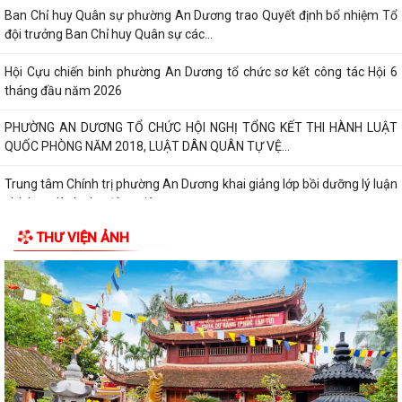
Ban Chỉ huy Quân sự phường An Dương trao Quyết định bổ nhiệm Tổ
đội trưởng Ban Chỉ huy Quân sự các...
Hội Cựu chiến binh phường An Dương tổ chức sơ kết công tác Hội 6
tháng đầu năm 2026
PHƯỜNG AN DƯƠNG TỔ CHỨC HỘI NGHỊ TỔNG KẾT THI HÀNH LUẬT
QUỐC PHÒNG NĂM 2018, LUẬT DÂN QUÂN TỰ VỆ...
Trung tâm Chính trị phường An Dương khai giảng lớp bồi dưỡng lý luận
chính trị dành cho đảng viên...
THƯ VIỆN ẢNH
HỘI ĐỒNG NHÂN DÂN PHƯỜNG AN DƯƠNG TỔ CHỨC HỘI NGHỊ TIẾP
XÚC CỬ TRI TRƯỚC KỲ HỌP THƯỜNG LỆ GIỮA NĂM...
HỘI NGHỊ GIAO BAN GIỮA LÃNH ĐẠO ỦY BAN NHÂN DÂN PHƯỜNG VỚI
CÁC TỔ TRƯỞNG TỔ DÂN PHỐ TRÊN ĐỊA BÀN
PHƯỜNG AN DƯƠNG CÔNG BỐ CÁC QUYẾT ĐỊNH VỀ TỔ CHỨC, CÁN
BỘ MẶT TRẬN VÀ CÁC ĐOÀN THỂ TẠI CÁC TỔ DÂN...