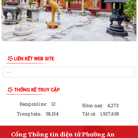
THƯ NGỎ VẬN ĐỘNG ỦNG HỘ QUỸ "ĐỀN ƠN ĐÁP NGHĨA" PHƯỜNG AN
DƯƠNG NĂM 2026
PHƯỜNG AN DƯƠNG TỔ CHỨC LỄ CHÀO CỜ VÀ SINH HOẠT DƯỚI CỜ
THÁNG 7; PHÁT ĐỘNG ỦNG HỘ QUỸ "ĐỀN ƠN ĐÁP...
Chi bộ Văn phòng Đảng ủy tổ chức sinh hoạt chuyên đề với chủ đề "Kết
quả lãnh đạo công tác tham...
LIÊN KẾT WEB SITE
ÁP THẤP NHIỆT ĐỚI CÓ KHẢ NĂNG MẠNH LÊN THÀNH BÃO
Công điện về ứng phó áp thấp nhiệt đới có khả năng mạnh lên thành
bão
THỐNG KÊ TRUY CẬP
Công văn triển khai thực hiện các TTHC được cắt giảm, đơn giản hóa,
bãi bỏ theo các Nghị quyết của...
Đang online:
12
Hôm nay:
4,273
Hội nghị triển khai nhiệm vụ công tác sau thành lập, tổ chức lại các
Trong tuần:
38,154
Tất cả:
1,927,638
phòng chuyên môn thuộc UBND...
HỘI NGHỊ CÔNG BỐ THÀNH LẬP CÁC CÔNG ĐOÀN CƠ SỞ TRỰC
Cổng Thông tin điện tử Phường An
THUỘC CÔNG ĐOÀN PHƯỜNG AN DƯƠNG