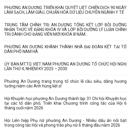
PHƯỜNG AN DƯƠNG TRIỂN KHAI QUYẾT LIỆT CHIẾN DỊCH 90 NGÀY
LÀM SẠCH, LÀM GIÀU, CHUẨN HÓA DỮ LIỆU CHUYÊN NGÀNH Y TẾ
TRUNG TÂM CHÍNH TRỊ AN DƯƠNG TỔNG KẾT LỚP BỒI DƯỠNG
NHẬN THỨC VỀ ĐẢNG KHÓA IV VÀ LỚP BỒI DƯỠNG LÝ LUẬN CHÍNH
TRỊ DÀNH CHO ĐẢNG VIÊN MỚI KHÓA III NĂM...
PHƯỜNG AN DƯƠNG KHÁNH THÀNH NHÀ ĐẠI ĐOÀN KẾT TẠI TỔ
DÂN PHỐ NAM HÀ
ỦY BAN MTTQ VIỆT NAM PHƯỜNG AN DƯƠNG TỔ CHỨC HỘI NGHỊ
LẦN THỨ 4, NHIỆM KỲ 2025 – 2030
Phường An Dương trang trọng tổ chức lễ cầu siêu, dâng hương
tưởng niệm các Anh hùng liệt sĩ
Hội Khuyến học phường An Dương thành lập 31 Chi hội Khuyến học
tại các tổ dân phố; Triển khai Chương trình công tác của Hội 6
tháng cuối năm 2026
Hội Liên hiệp Phụ nữ phường An Dương - Nhiều dấu ấn nổi bật
trong công tác Hội và phong trào phụ nữ 6 tháng đầu năm 2026