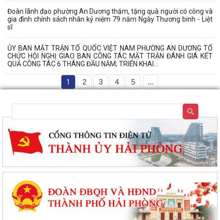
Đoàn lãnh đạo phường An Dương thăm, tặng quà người có công và
gia đình chính sách nhân kỷ niệm 79 năm Ngày Thương binh - Liệt
sĩ
ỦY BAN MẶT TRẬN TỔ QUỐC VIỆT NAM PHƯỜNG AN DƯƠNG TỔ
CHỨC HỘI NGHỊ GIAO BAN CÔNG TÁC MẶT TRẬN ĐÁNH GIÁ KẾT
QUẢ CÔNG TÁC 6 THÁNG ĐẦU NĂM; TRIỂN KHAI...
1
2
3
4
5
...