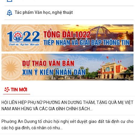
ỦY BAN MẶT TRẬN TỔ QUỐC VIỆT NAM PHƯỜNG AN DƯƠNG TỔ
Tác phẩm Văn học, nghệ thuật
CHỨC HỘI NGHỊ GIAO BAN CÔNG TÁC MẶT TRẬN ĐÁNH...
THÔNG BÁO VỀ VIỆC KÊ KHAI, ĐỐI CHIẾU CƠ SỞ DỮ LIỆU ĐẤT ĐAI
TRÊN ĐỊA BÀN PHƯỜNG AN DƯƠNG
THÔNG BÁO CÔNG KHAI ĐƯỜNG DÂY NÓNG TIẾP NHẬN PHẢN ÁNH, TỐ
GIÁC HÀNH VI KINH DOANH HÀNG GIẢ, HÀNG...
PHƯỜNG AN DƯƠNG THÔNG BÁO CÔNG KHAI SỐ ĐIỆN THOẠI ĐƯỜNG
DÂY NÓNG VÀ TRANG FACEBOOK TIẾP NHẬN THÔNG...
ỦY BAN NHÂN DÂN PHƯỜNG AN DƯƠNG PHÊ DUYỆT QUYẾT ĐỊNH VỀ
TIN MỚI
VIỆC GIAO ĐẤT Ở TÁI ĐỊNH CƯ
HỘI LIÊN HIỆP PHỤ NỮ PHƯỜNG AN DƯƠNG THĂM, TẶNG QUÀ MẸ VIỆT
NAM ANH HÙNG VÀ CÁC GIA ĐÌNH CHÍNH SÁCH...
Phường An Dương tổ chức hội nghị xét duyệt giao đất tái định cư cho
các hộ gia đình, cá nhân có nhu...