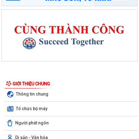
Phường An Dương tổ chức bồi dưỡng, tập huấn lý luận chính trị hè
năm 2026 cho đội ngũ cán bộ quản...
PHƯỜNG AN DƯƠNG TRIỂN KHAI QUYẾT LIỆT CHIẾN DỊCH 90 NGÀY
LÀM SẠCH, LÀM GIÀU, CHUẨN HÓA DỮ LIỆU...
GIỚI THIỆU CHUNG
PHƯỜNG AN DƯƠNG KHÁNH THÀNH NHÀ ĐẠI ĐOÀN KẾT TẠI TỔ DÂN
Thông tin chung
PHỐ NAM HÀ
Tổ chức bộ máy
ỦY BAN MTTQ VIỆT NAM PHƯỜNG AN DƯƠNG TỔ CHỨC HỘI NGHỊ LẦN
THỨ 4, NHIỆM KỲ 2025 – 2030
Người phát ngôn
Đoàn lãnh đạo phường An Dương thăm, tặng quà người có công và gia
đình chính sách nhân kỷ niệm 79...
Di sản - Văn hóa