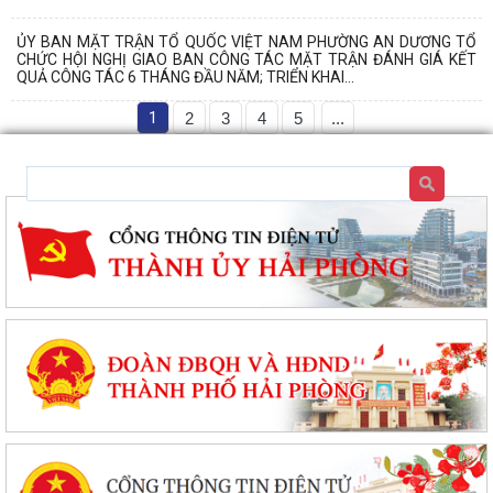
ỦY BAN MẶT TRẬN TỔ QUỐC VIỆT NAM PHƯỜNG AN DƯƠNG TỔ
CHỨC HỘI NGHỊ GIAO BAN CÔNG TÁC MẶT TRẬN ĐÁNH GIÁ KẾT
QUẢ CÔNG TÁC 6 THÁNG ĐẦU NĂM; TRIỂN KHAI...
1
2
3
4
5
...