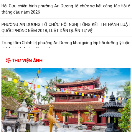
Hội Cựu chiến binh phường An Dương tổ chức sơ kết công tác Hội 6
tháng đầu năm 2026
PHƯỜNG AN DƯƠNG TỔ CHỨC HỘI NGHỊ TỔNG KẾT THI HÀNH LUẬT
QUỐC PHÒNG NĂM 2018, LUẬT DÂN QUÂN TỰ VỆ...
Trung tâm Chính trị phường An Dương khai giảng lớp bồi dưỡng lý luận
chính trị dành cho đảng viên...
THƯ VIỆN ẢNH
HỘI ĐỒNG NHÂN DÂN PHƯỜNG AN DƯƠNG TỔ CHỨC HỘI NGHỊ TIẾP
XÚC CỬ TRI TRƯỚC KỲ HỌP THƯỜNG LỆ GIỮA NĂM...
HỘI NGHỊ GIAO BAN GIỮA LÃNH ĐẠO ỦY BAN NHÂN DÂN PHƯỜNG VỚI
CÁC TỔ TRƯỞNG TỔ DÂN PHỐ TRÊN ĐỊA BÀN
PHƯỜNG AN DƯƠNG CÔNG BỐ CÁC QUYẾT ĐỊNH VỀ TỔ CHỨC, CÁN
BỘ MẶT TRẬN VÀ CÁC ĐOÀN THỂ TẠI CÁC TỔ DÂN...
THƯ NGỎ VẬN ĐỘNG ỦNG HỘ QUỸ "ĐỀN ƠN ĐÁP NGHĨA" PHƯỜNG AN
DƯƠNG NĂM 2026