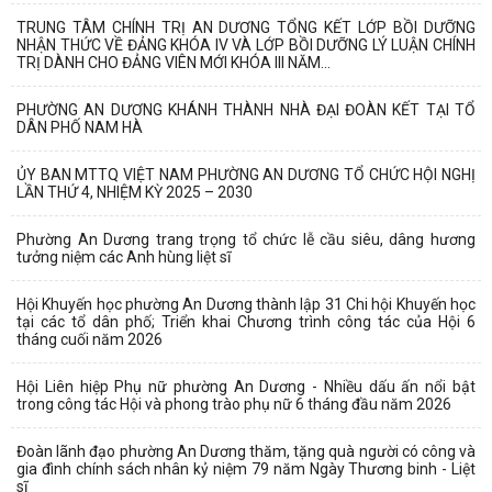
TRUNG TÂM CHÍNH TRỊ AN DƯƠNG TỔNG KẾT LỚP BỒI DƯỠNG
NHẬN THỨC VỀ ĐẢNG KHÓA IV VÀ LỚP BỒI DƯỠNG LÝ LUẬN CHÍNH
TRỊ DÀNH CHO ĐẢNG VIÊN MỚI KHÓA III NĂM...
PHƯỜNG AN DƯƠNG KHÁNH THÀNH NHÀ ĐẠI ĐOÀN KẾT TẠI TỔ
DÂN PHỐ NAM HÀ
ỦY BAN MTTQ VIỆT NAM PHƯỜNG AN DƯƠNG TỔ CHỨC HỘI NGHỊ
LẦN THỨ 4, NHIỆM KỲ 2025 – 2030
Phường An Dương trang trọng tổ chức lễ cầu siêu, dâng hương
tưởng niệm các Anh hùng liệt sĩ
Hội Khuyến học phường An Dương thành lập 31 Chi hội Khuyến học
tại các tổ dân phố; Triển khai Chương trình công tác của Hội 6
tháng cuối năm 2026
Hội Liên hiệp Phụ nữ phường An Dương - Nhiều dấu ấn nổi bật
trong công tác Hội và phong trào phụ nữ 6 tháng đầu năm 2026
Đoàn lãnh đạo phường An Dương thăm, tặng quà người có công và
gia đình chính sách nhân kỷ niệm 79 năm Ngày Thương binh - Liệt
sĩ