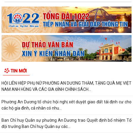
THÔNG BÁO VỀ VIỆC KÊ KHAI, ĐỐI CHIẾU CƠ SỞ DỮ LIỆU ĐẤT ĐAI
TRÊN ĐỊA BÀN PHƯỜNG AN DƯƠNG
THÔNG BÁO CÔNG KHAI ĐƯỜNG DÂY NÓNG TIẾP NHẬN PHẢN ÁNH, TỐ
GIÁC HÀNH VI KINH DOANH HÀNG GIẢ, HÀNG...
PHƯỜNG AN DƯƠNG THÔNG BÁO CÔNG KHAI SỐ ĐIỆN THOẠI ĐƯỜNG
DÂY NÓNG VÀ TRANG FACEBOOK TIẾP NHẬN THÔNG...
ỦY BAN NHÂN DÂN PHƯỜNG AN DƯƠNG PHÊ DUYỆT QUYẾT ĐỊNH VỀ
TIN MỚI
VIỆC GIAO ĐẤT Ở TÁI ĐỊNH CƯ
HỘI LIÊN HIỆP PHỤ NỮ PHƯỜNG AN DƯƠNG THĂM, TẶNG QUÀ MẸ VIỆT
NAM ANH HÙNG VÀ CÁC GIA ĐÌNH CHÍNH SÁCH...
Phường An Dương tổ chức hội nghị xét duyệt giao đất tái định cư cho
các hộ gia đình, cá nhân có nhu...
Ban Chỉ huy Quân sự phường An Dương trao Quyết định bổ nhiệm Tổ
đội trưởng Ban Chỉ huy Quân sự các...