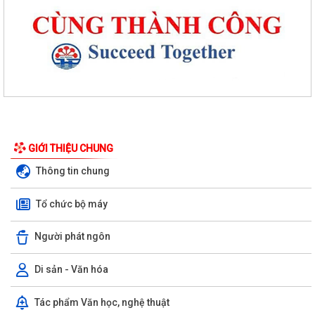
Phường An Dương tổ chức bồi dưỡng, tập huấn lý luận chính trị hè
năm 2026 cho đội ngũ cán bộ quản...
PHƯỜNG AN DƯƠNG TRIỂN KHAI QUYẾT LIỆT CHIẾN DỊCH 90 NGÀY
LÀM SẠCH, LÀM GIÀU, CHUẨN HÓA DỮ LIỆU...
GIỚI THIỆU CHUNG
PHƯỜNG AN DƯƠNG KHÁNH THÀNH NHÀ ĐẠI ĐOÀN KẾT TẠI TỔ DÂN
Thông tin chung
PHỐ NAM HÀ
Tổ chức bộ máy
ỦY BAN MTTQ VIỆT NAM PHƯỜNG AN DƯƠNG TỔ CHỨC HỘI NGHỊ LẦN
THỨ 4, NHIỆM KỲ 2025 – 2030
Người phát ngôn
Đoàn lãnh đạo phường An Dương thăm, tặng quà người có công và gia
đình chính sách nhân kỷ niệm 79...
Di sản - Văn hóa
ỦY BAN MẶT TRẬN TỔ QUỐC VIỆT NAM PHƯỜNG AN DƯƠNG TỔ
Tác phẩm Văn học, nghệ thuật
CHỨC HỘI NGHỊ GIAO BAN CÔNG TÁC MẶT TRẬN ĐÁNH...