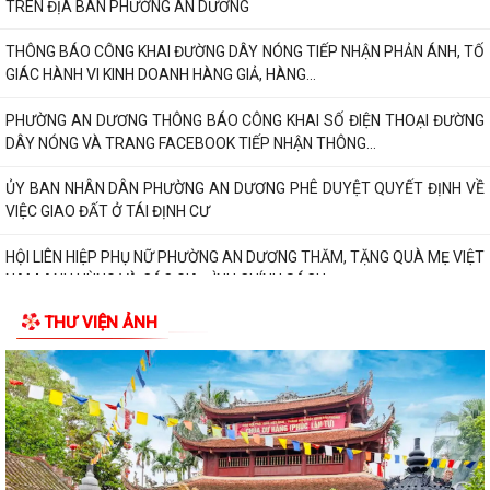
TRÊN ĐỊA BÀN PHƯỜNG AN DƯƠNG
THÔNG BÁO CÔNG KHAI ĐƯỜNG DÂY NÓNG TIẾP NHẬN PHẢN ÁNH, TỐ
GIÁC HÀNH VI KINH DOANH HÀNG GIẢ, HÀNG...
PHƯỜNG AN DƯƠNG THÔNG BÁO CÔNG KHAI SỐ ĐIỆN THOẠI ĐƯỜNG
DÂY NÓNG VÀ TRANG FACEBOOK TIẾP NHẬN THÔNG...
ỦY BAN NHÂN DÂN PHƯỜNG AN DƯƠNG PHÊ DUYỆT QUYẾT ĐỊNH VỀ
VIỆC GIAO ĐẤT Ở TÁI ĐỊNH CƯ
HỘI LIÊN HIỆP PHỤ NỮ PHƯỜNG AN DƯƠNG THĂM, TẶNG QUÀ MẸ VIỆT
NAM ANH HÙNG VÀ CÁC GIA ĐÌNH CHÍNH SÁCH...
THƯ VIỆN ẢNH
Phường An Dương tổ chức hội nghị xét duyệt giao đất tái định cư cho
các hộ gia đình, cá nhân có nhu...
Ban Chỉ huy Quân sự phường An Dương trao Quyết định bổ nhiệm Tổ
đội trưởng Ban Chỉ huy Quân sự các...
Hội Cựu chiến binh phường An Dương tổ chức sơ kết công tác Hội 6
tháng đầu năm 2026