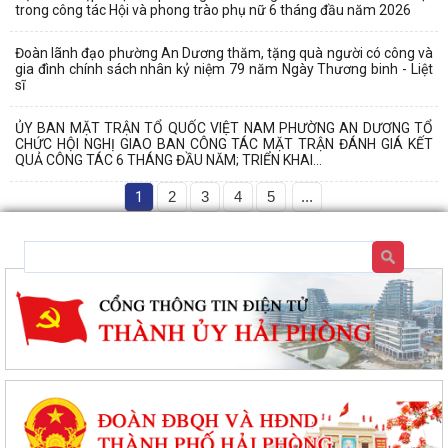
trong công tác Hội và phong trào phụ nữ 6 tháng đầu năm 2026
Đoàn lãnh đạo phường An Dương thăm, tặng quà người có công và
gia đình chính sách nhân kỷ niệm 79 năm Ngày Thương binh - Liệt
sĩ
ỦY BAN MẶT TRẬN TỔ QUỐC VIỆT NAM PHƯỜNG AN DƯƠNG TỔ
CHỨC HỘI NGHỊ GIAO BAN CÔNG TÁC MẶT TRẬN ĐÁNH GIÁ KẾT
QUẢ CÔNG TÁC 6 THÁNG ĐẦU NĂM; TRIỂN KHAI...
1
2
3
4
5
...