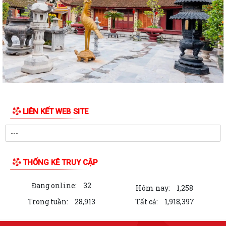
PHƯỜNG AN DƯƠNG TỔ CHỨC HỘI NGHỊ TỔNG KẾT THI HÀNH LUẬT
QUỐC PHÒNG NĂM 2018, LUẬT DÂN QUÂN TỰ VỆ...
Trung tâm Chính trị phường An Dương khai giảng lớp bồi dưỡng lý luận
chính trị dành cho đảng viên...
HỘI ĐỒNG NHÂN DÂN PHƯỜNG AN DƯƠNG TỔ CHỨC HỘI NGHỊ TIẾP
XÚC CỬ TRI TRƯỚC KỲ HỌP THƯỜNG LỆ GIỮA NĂM...
LIÊN KẾT WEB SITE
HỘI NGHỊ GIAO BAN GIỮA LÃNH ĐẠO ỦY BAN NHÂN DÂN PHƯỜNG VỚI
CÁC TỔ TRƯỞNG TỔ DÂN PHỐ TRÊN ĐỊA BÀN
PHƯỜNG AN DƯƠNG CÔNG BỐ CÁC QUYẾT ĐỊNH VỀ TỔ CHỨC, CÁN
BỘ MẶT TRẬN VÀ CÁC ĐOÀN THỂ TẠI CÁC TỔ DÂN...
THỐNG KÊ TRUY CẬP
THƯ NGỎ VẬN ĐỘNG ỦNG HỘ QUỸ "ĐỀN ƠN ĐÁP NGHĨA" PHƯỜNG AN
Đang online:
32
DƯƠNG NĂM 2026
Hôm nay:
1,258
Trong tuần:
28,913
Tất cả:
1,918,397
PHƯỜNG AN DƯƠNG TỔ CHỨC LỄ CHÀO CỜ VÀ SINH HOẠT DƯỚI CỜ
THÁNG 7; PHÁT ĐỘNG ỦNG HỘ QUỸ "ĐỀN ƠN ĐÁP...