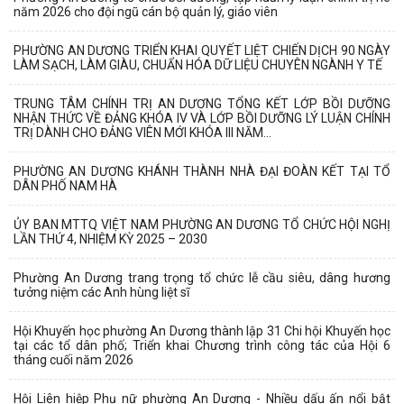
năm 2026 cho đội ngũ cán bộ quản lý, giáo viên
PHƯỜNG AN DƯƠNG TRIỂN KHAI QUYẾT LIỆT CHIẾN DỊCH 90 NGÀY
LÀM SẠCH, LÀM GIÀU, CHUẨN HÓA DỮ LIỆU CHUYÊN NGÀNH Y TẾ
TRUNG TÂM CHÍNH TRỊ AN DƯƠNG TỔNG KẾT LỚP BỒI DƯỠNG
NHẬN THỨC VỀ ĐẢNG KHÓA IV VÀ LỚP BỒI DƯỠNG LÝ LUẬN CHÍNH
TRỊ DÀNH CHO ĐẢNG VIÊN MỚI KHÓA III NĂM...
PHƯỜNG AN DƯƠNG KHÁNH THÀNH NHÀ ĐẠI ĐOÀN KẾT TẠI TỔ
DÂN PHỐ NAM HÀ
ỦY BAN MTTQ VIỆT NAM PHƯỜNG AN DƯƠNG TỔ CHỨC HỘI NGHỊ
LẦN THỨ 4, NHIỆM KỲ 2025 – 2030
Phường An Dương trang trọng tổ chức lễ cầu siêu, dâng hương
tưởng niệm các Anh hùng liệt sĩ
Hội Khuyến học phường An Dương thành lập 31 Chi hội Khuyến học
tại các tổ dân phố; Triển khai Chương trình công tác của Hội 6
tháng cuối năm 2026
Hội Liên hiệp Phụ nữ phường An Dương - Nhiều dấu ấn nổi bật