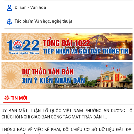
Di sản - Văn hóa
Phường An Dương tổ chức bồi dưỡng, tập huấn lý luận chính trị hè
Tác phẩm Văn học, nghệ thuật
năm 2026 cho đội ngũ cán bộ quản...
PHƯỜNG AN DƯƠNG TRIỂN KHAI QUYẾT LIỆT CHIẾN DỊCH 90 NGÀY
LÀM SẠCH, LÀM GIÀU, CHUẨN HÓA DỮ LIỆU...
PHƯỜNG AN DƯƠNG KHÁNH THÀNH NHÀ ĐẠI ĐOÀN KẾT TẠI TỔ DÂN
PHỐ NAM HÀ
ỦY BAN MTTQ VIỆT NAM PHƯỜNG AN DƯƠNG TỔ CHỨC HỘI NGHỊ LẦN
THỨ 4, NHIỆM KỲ 2025 – 2030
Đoàn lãnh đạo phường An Dương thăm, tặng quà người có công và gia
TIN MỚI
đình chính sách nhân kỷ niệm 79...
ỦY BAN MẶT TRẬN TỔ QUỐC VIỆT NAM PHƯỜNG AN DƯƠNG TỔ
CHỨC HỘI NGHỊ GIAO BAN CÔNG TÁC MẶT TRẬN ĐÁNH...
THÔNG BÁO VỀ VIỆC KÊ KHAI, ĐỐI CHIẾU CƠ SỞ DỮ LIỆU ĐẤT ĐAI